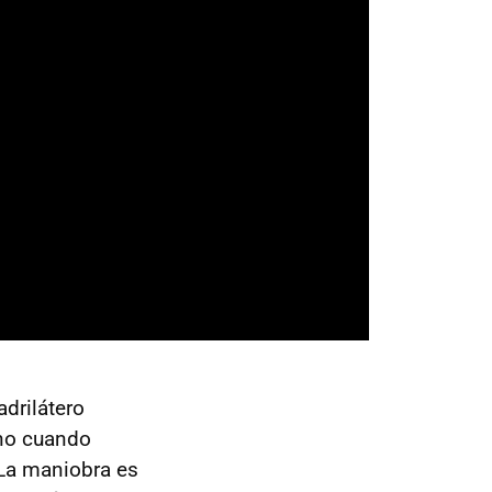
drilátero
ano cuando
 La maniobra es