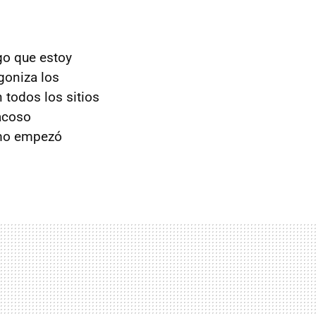
lgo que estoy
goniza los
 todos los sitios
acoso
omo empezó