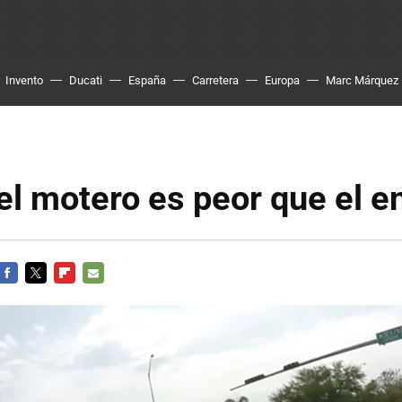
Invento
Ducati
España
Carretera
Europa
Marc Márquez
l motero es peor que el e
FACEBOOK
TWITTER
FLIPBOARD
E-
MAIL