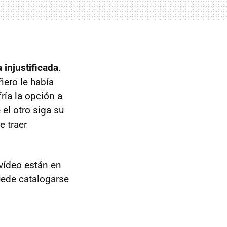
injustificada
.
ero le había
ría la opción a
 el otro siga su
 traer
vídeo están en
uede catalogarse