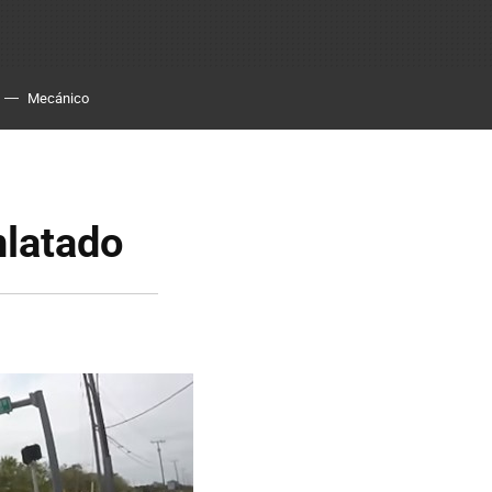
Mecánico
nlatado