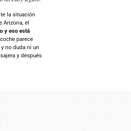
te la situación
 Arizona, el
co y eso está
l coche parece
 y no duda ni un
asajera y después