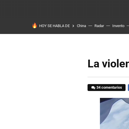
HOY SE HABLA DE
China
Radar
Invento
La viole
34 comentarios