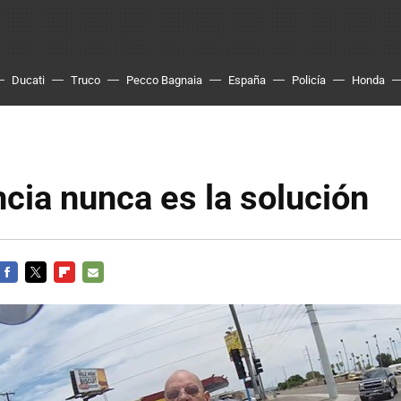
Ducati
Truco
Pecco Bagnaia
España
Policía
Honda
ncia nunca es la solución
FACEBOOK
TWITTER
FLIPBOARD
E-
MAIL