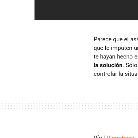
Parece que el as
que le imputen u
te hayan hecho en
la solución
. Sólo
controlar la sit
Vía |
Visordown