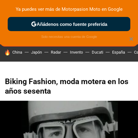
Ya puedes ver más de Motorpasion Moto en Google
ZONA DE PRUEBAS
DEPORTIVAS
MOTOS ELÉCTRICAS
Añádenos como fuente preferida
Solo necesitas una cuenta de Google
×
HOY SE HABLA DE
China
Japón
Radar
Invento
Ducati
España
Ca
Biking Fashion, moda motera en los
años sesenta