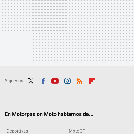
Síguenos
Twit
Fac
Yout
Inst
RSS
Flip
ter
ebo
ube
agra
boar
ok
m
d
En Motorpasion Moto hablamos de...
Deportivas
MotoGP