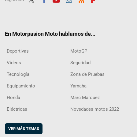
Twit
Fac
Yout
Inst
RSS
Flip
ter
ebo
ube
agra
boar
ok
m
d
En Motorpasion Moto hablamos de...
Deportivas
MotoGP
Vídeos
Seguridad
Tecnología
Zona de Pruebas
Equipamiento
Yamaha
Honda
Marc Márquez
Eléctricas
Novedades motos 2022
VER MÁS TEMAS