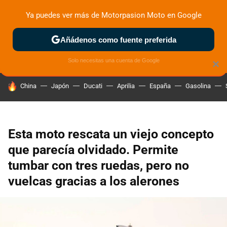
Ya puedes ver más de Motorpasion Moto en Google
ZONA DE PRUEBAS
DEPORTIVAS
MOTOS ELÉCTRICAS
Añádenos como fuente preferida
Solo necesitas una cuenta de Google
×
HOY SE HABLA DE
China
Japón
Ducati
Aprilia
España
Gasolina
Esta moto rescata un viejo concepto
que parecía olvidado. Permite
tumbar con tres ruedas, pero no
vuelcas gracias a los alerones