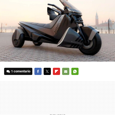
1 comentario
FACEBOOK
TWITTER
FLIPBOARD
E-
WHATSAPP
MAIL