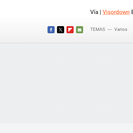
Vía |
Visordown
E
TEMAS
Varios
FACEBOOK
TWITTER
FLIPBOARD
E-
MAIL