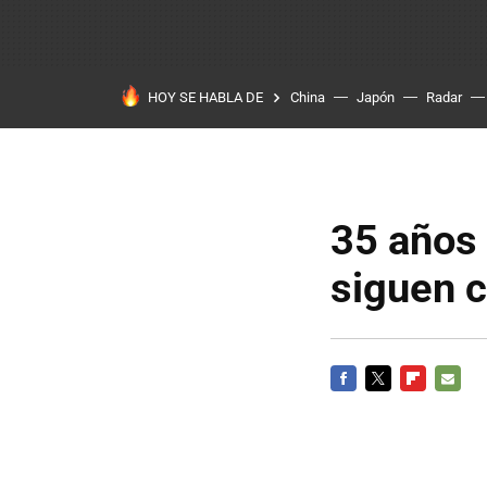
HOY SE HABLA DE
China
Japón
Radar
35 años 
siguen 
FACEBOOK
TWITTER
FLIPBOARD
E-
MAIL