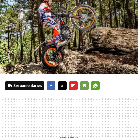
Sin comentarios
FACEBOOK
TWITTER
FLIPBOARD
E-
WHATSAPP
MAIL