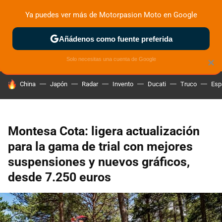
Ya puedes ver más de Motorpasion Moto en Google
ZONA DE PRUEBAS
DEPORTIVAS
MOTOS ELÉCTRICAS
Añádenos como fuente preferida
Solo necesitas una cuenta de Google
×
HOY SE HABLA DE
China
Japón
Radar
Invento
Ducati
Truco
Esp
Montesa Cota: ligera actualización
para la gama de trial con mejores
suspensiones y nuevos gráficos,
desde 7.250 euros