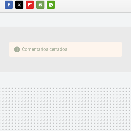
FACEBOOK
TWITTER
FLIPBOARD
E-
WHATSAPP
MAIL
Comentarios cerrados