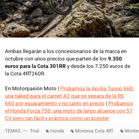
Ambas llegarán a los concesionarios de la marca en
octubre con unos precios que parten de los
9.350
euros para la Cota 301RR
y desde los 7.250 euros de
la Cota 4RT260R.
En Motorpasión Moto |
Probamos la Aprilia Tuono 660:
una naked para el carnet A2 que se separa de la RS
660 por equipamiento y no tanto en precio
|
Probamos
el Honda Forza 750: una moto de largo alcance con 57
CV pero tan fácil y práctica como un scooter
TEMAS
Trial
Honda
Montesa Cota 4RT
Monte