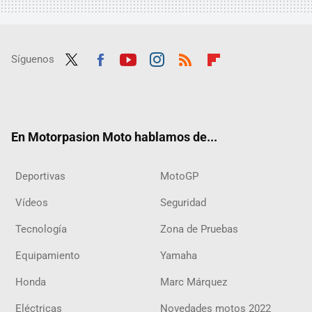
Síguenos
Twit
Fac
Yout
Inst
RSS
Flip
ter
ebo
ube
agra
boar
ok
m
d
En Motorpasion Moto hablamos de...
Deportivas
MotoGP
Vídeos
Seguridad
Tecnología
Zona de Pruebas
Equipamiento
Yamaha
Honda
Marc Márquez
Eléctricas
Novedades motos 2022