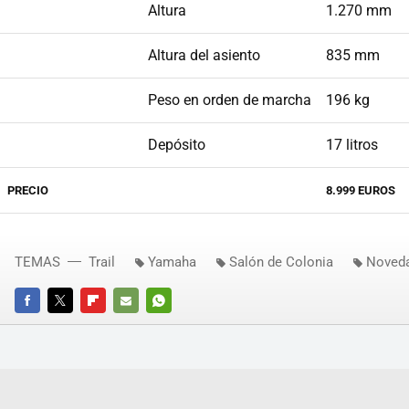
Altura
1.270 mm
Altura del asiento
835 mm
Peso en orden de marcha
196 kg
Depósito
17 litros
PRECIO
8.999 EUROS
TEMAS
Trail
Yamaha
Salón de Colonia
Noved
FACEBOOK
TWITTER
FLIPBOARD
E-
WHATSAPP
MAIL