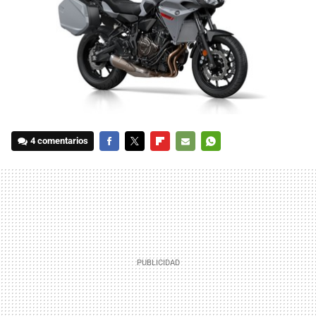
4 comentarios
FACEBOOK
TWITTER
FLIPBOARD
E-
WHATSAPP
MAIL