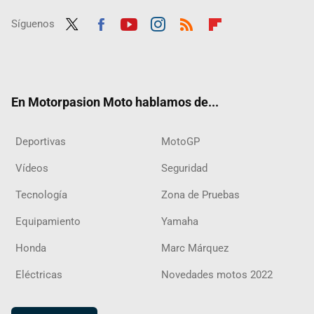
Síguenos
Twit
Fac
Yout
Inst
RSS
Flip
ter
ebo
ube
agra
boar
ok
m
d
En Motorpasion Moto hablamos de...
Deportivas
MotoGP
Vídeos
Seguridad
Tecnología
Zona de Pruebas
Equipamiento
Yamaha
Honda
Marc Márquez
Eléctricas
Novedades motos 2022