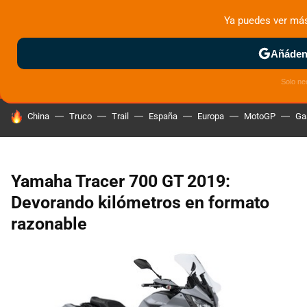
Ya puedes ver má
MENÚ
NUEVO
Añádeno
ZONA DE PRUEBAS
DEPORTIVAS
MOTOS ELÉCTRICAS
Solo ne
HOY SE HABLA DE
China
Truco
Trail
España
Europa
MotoGP
Ga
Yamaha Tracer 700 GT 2019:
Devorando kilómetros en formato
razonable