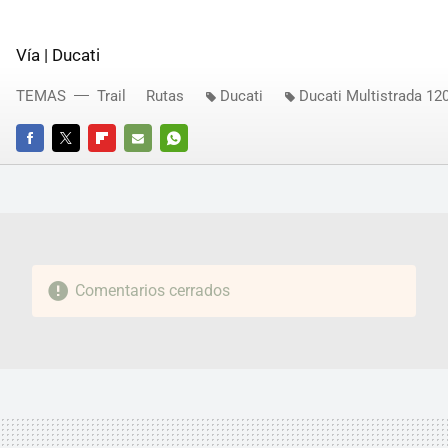
Vía | Ducati
TEMAS
Trail
Rutas
Ducati
Ducati Multistrada 12
FACEBOOK
TWITTER
FLIPBOARD
E-
WHATSAPP
MAIL
Comentarios cerrados