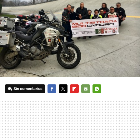
Sin comentarios
FACEBOOK
TWITTER
FLIPBOARD
E-
WHATSAPP
MAIL