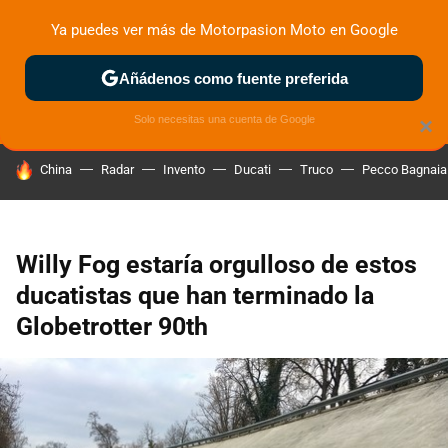
Ya puedes ver más de Motorpasion Moto en Google
ZONA DE PRUEBAS
DEPORTIVAS
MOTOS ELÉCTRICAS
Añádenos como fuente preferida
Solo necesitas una cuenta de Google
×
HOY SE HABLA DE
China
Radar
Invento
Ducati
Truco
Pecco Bagnaia
Willy Fog estaría orgulloso de estos
ducatistas que han terminado la
Globetrotter 90th