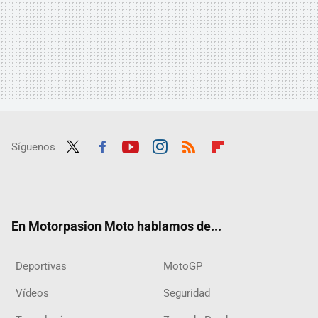
Síguenos
Twit
Fac
Yout
Inst
RSS
Flip
ter
ebo
ube
agra
boar
ok
m
d
En Motorpasion Moto hablamos de...
Deportivas
MotoGP
Vídeos
Seguridad