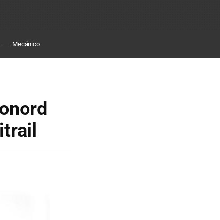
Mecánico
ponord
trail