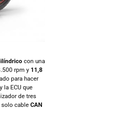
ilíndrico
con una
8.500 rpm y
11,8
ado para hacer
y la
ECU
que
izador de tres
n solo cable
CAN