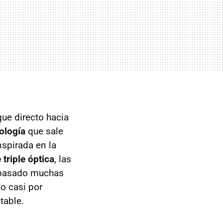
que directo hacia
ología
que sale
nspirada en la
 triple óptica
, las
a pasado muchas
to casi por
table.