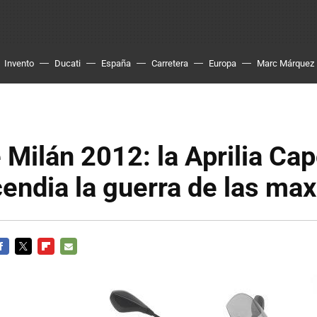
Invento
Ducati
España
Carretera
Europa
Marc Márquez
 Milán 2012: la Aprilia Ca
endia la guerra de las maxi
ACEBOOK
TWITTER
FLIPBOARD
E-
MAIL