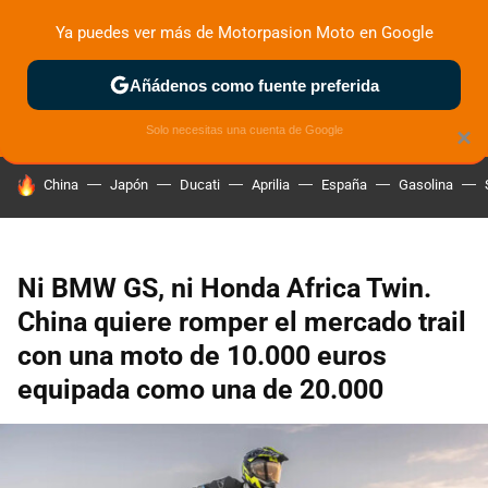
Ya puedes ver más de Motorpasion Moto en Google
ZONA DE PRUEBAS
DEPORTIVAS
MOTOS ELÉCTRICAS
Añádenos como fuente preferida
Solo necesitas una cuenta de Google
×
HOY SE HABLA DE
China
Japón
Ducati
Aprilia
España
Gasolina
Ni BMW GS, ni Honda Africa Twin.
China quiere romper el mercado trail
con una moto de 10.000 euros
equipada como una de 20.000