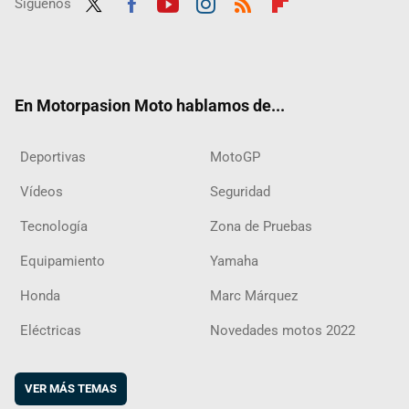
Síguenos
Twit
Fac
Yout
Inst
RSS
Flip
ter
ebo
ube
agra
boar
ok
m
d
En Motorpasion Moto hablamos de...
Deportivas
MotoGP
Vídeos
Seguridad
Tecnología
Zona de Pruebas
Equipamiento
Yamaha
Honda
Marc Márquez
Eléctricas
Novedades motos 2022
VER MÁS TEMAS