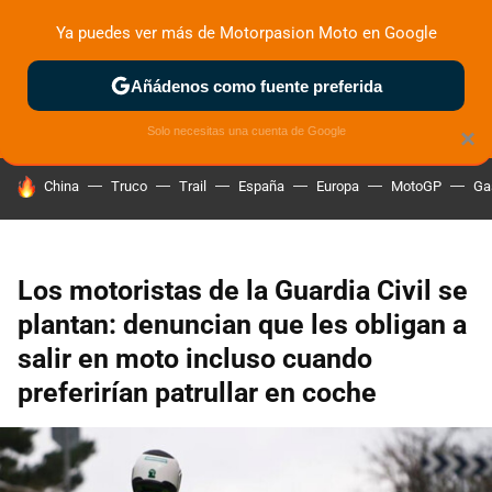
Ya puedes ver más de Motorpasion Moto en Google
ZONA DE PRUEBAS
DEPORTIVAS
MOTOS ELÉCTRICAS
Añádenos como fuente preferida
Solo necesitas una cuenta de Google
×
HOY SE HABLA DE
China
Truco
Trail
España
Europa
MotoGP
Ga
Los motoristas de la Guardia Civil se
plantan: denuncian que les obligan a
salir en moto incluso cuando
preferirían patrullar en coche