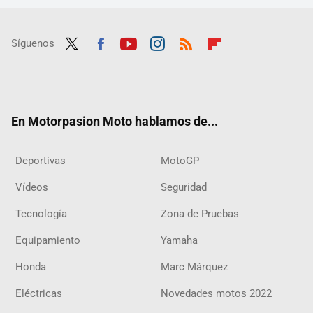
Síguenos
Twit
Fac
Yout
Inst
RSS
Flip
ter
ebo
ube
agra
boar
ok
m
d
En Motorpasion Moto hablamos de...
Deportivas
MotoGP
Vídeos
Seguridad
Tecnología
Zona de Pruebas
Equipamiento
Yamaha
Honda
Marc Márquez
Eléctricas
Novedades motos 2022