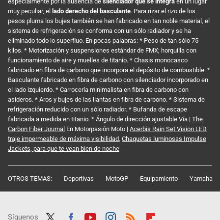
especialmente por la ausencia de
silenciador que se integra
en un lugar
muy peculiar, el
lado derecho del basculante
. Para rizar el rizo de los
pesos pluma los bujes también se han fabricado en tan noble material, el
sistema de refrigeración se conforma con un sólo radiador y se ha
eliminado todo lo superfluo. En pocas palabras: * Peso de tan sólo 75
kilos. * Motorización y suspensiones estándar de FMX; horquilla con
funcionamiento de aire y muelles de titanio. * Chasis monocasco
fabricado en fibra de carbono que incorpora el depósito de combustible. *
Basculante fabricado en fibra de carbono con silenciador incorporado en
el lado izquierdo. * Carrocería minimalista en fibra de carbono con
asideros. * Aros y bujes de las llantas en fibra de carbono. * Sistema de
refrigeración reducido con un sólo radiador. * Bufanda de escape
fabricada a medida en titanio. * Ángulo de dirección ajustable Vía |
The
Carbon Fiber Journal
En Motorpasión Moto |
Acerbis Rain Set Vision LED,
traje impermeable de máxima visibilidad
,
Chaquetas luminosas Impulse
Jackets, para que te vean bien de noche
OTROS TEMAS:
Deportivas
MotoGP
Equipamiento
Yamaha
Síguenos