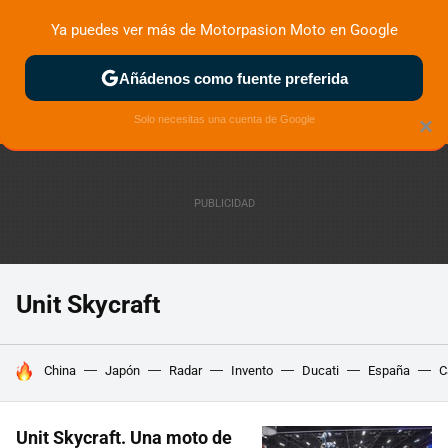
Ya puedes ver más de Motorpasion Moto en Google
ZONA DE PRUEBAS
DEPORTIVAS
MOTOS ELÉCTRICAS
Añádenos como fuente preferida
Solo necesitas una cuenta de Google
×
Unit Skycraft
HOY SE HABLA DE
China
Japón
Radar
Invento
Ducati
España
C
Unit Skycraft. Una moto de