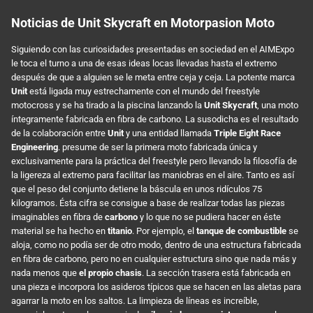
Noticias de Unit Skycraft en Motorpasion Moto
Siguiendo con las curiosidades presentadas en sociedad en el AIMExpo
le toca el turno a una de esas ideas locas llevadas hasta el extremo
después de que a alguien se le meta entre ceja y ceja. La potente marca
Unit
está ligada muy estrechamente con el mundo del freestyle
motocross y se ha tirado a la piscina lanzando la
Unit Skycraft
, una moto
íntegramente fabricada en fibra de carbono. La susodicha es el resultado
de la colaboración entre
Unit
y una entidad llamada
Triple Eight Race
Engineering
. presume de ser la primera moto fabricada única y
exclusivamente para la práctica del freestyle pero llevando la filosofía de
la ligereza al extremo para facilitar las maniobras en el aire. Tanto es así
que el peso del conjunto detiene la báscula en unos ridículos 75
kilogramos. Ésta cifra se consigue a base de realizar todas las piezas
imaginables en fibra de
carbono
y lo que no se pudiera hacer en éste
material se ha hecho en
titanio
. Por ejemplo, el
tanque de combustible
se
aloja, como no podía ser de otro modo, dentro de una estructura fabricada
en fibra de carbono, pero no en cualquier estructura sino que nada más y
nada menos que
el propio chasis
. La sección trasera está fabricada en
una pieza e incorpora los asideros típicos que se hacen en las aletas para
agarrar la moto en los saltos. La limpieza de líneas es increíble,