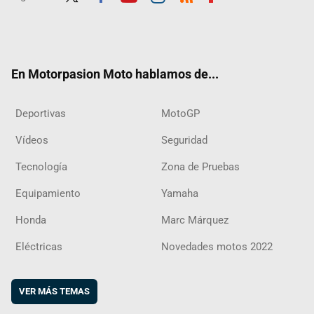
Twit
Fac
Yout
Inst
RSS
Flip
ter
ebo
ube
agra
boar
ok
m
d
En Motorpasion Moto hablamos de...
Deportivas
MotoGP
Vídeos
Seguridad
Tecnología
Zona de Pruebas
Equipamiento
Yamaha
Honda
Marc Márquez
Eléctricas
Novedades motos 2022
VER MÁS TEMAS