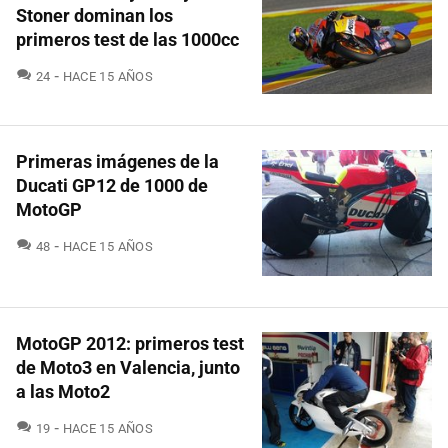
Stoner dominan los
primeros test de las 1000cc
COMENTARIOS
24
HACE 15 AÑOS
Primeras imágenes de la
Ducati GP12 de 1000 de
MotoGP
COMENTARIOS
48
HACE 15 AÑOS
MotoGP 2012: primeros test
de Moto3 en Valencia, junto
a las Moto2
COMENTARIOS
19
HACE 15 AÑOS