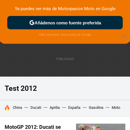
Ya puedes ver más de Motorpasion Moto en Google
ZONA DE PRUEBAS
DEPORTIVAS
MOTOS ELÉCTRICAS
Añádenos como fuente preferida
Solo necesitas una cuenta de Google
×
Test 2012
HOY SE HABLA DE
China
Ducati
Aprilia
España
Gasolina
Moto
MotoGP 2012: Ducati se