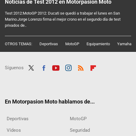
Noticias de Test 2012 en Motorpasion Moto
Test 2012:MotoGP 2012: Ducati se quedó a trabajar el lunes en San
Marino.Jorge Lorenzo firma el mejor crono en el segundo día de test
privados de..
OTROS TEMAS:
Deportivas
MotoGP
Equipamiento
Yamaha
Síguenos
Twit
Fac
Yout
Inst
RSS
Flip
ter
ebo
ube
agra
boar
ok
m
d
En Motorpasion Moto hablamos de...
Deportivas
MotoGP
Vídeos
Seguridad