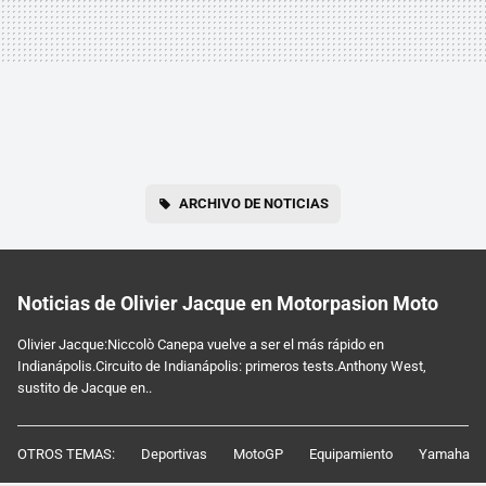
ARCHIVO DE NOTICIAS
Noticias de Olivier Jacque en Motorpasion Moto
Olivier Jacque:Niccolò Canepa vuelve a ser el más rápido en
Indianápolis.Circuito de Indianápolis: primeros tests.Anthony West,
sustito de Jacque en..
OTROS TEMAS:
Deportivas
MotoGP
Equipamiento
Yamaha