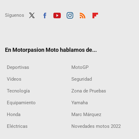
Síguenos
Twit
Fac
Yout
Inst
RSS
Flip
ter
ebo
ube
agra
boar
ok
m
d
En Motorpasion Moto hablamos de...
Deportivas
MotoGP
Vídeos
Seguridad
Tecnología
Zona de Pruebas
Equipamiento
Yamaha
Honda
Marc Márquez
Eléctricas
Novedades motos 2022