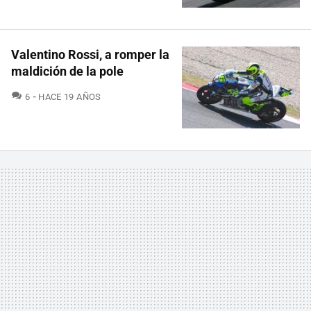
Valentino Rossi, a romper la
maldición de la pole
COMENTARIOS
6
HACE 19 AÑOS