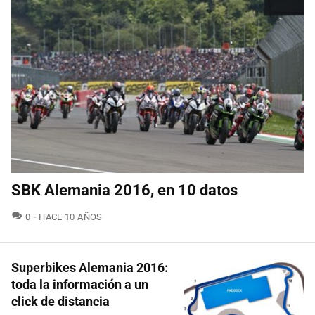
SBK Alemania 2016, en 10 datos
COMENTARIOS
0
HACE 10 AÑOS
Superbikes Alemania 2016:
toda la información a un
click de distancia