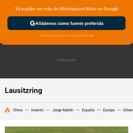
Ya puedes ver más de Motorpasion Moto en Google
ZONA DE PRUEBAS
DEPORTIVAS
MOTOS ELÉCTRICAS
Añádenos como fuente preferida
Solo necesitas una cuenta de Google
×
Lausitzring
HOY SE HABLA DE
China
Invento
Jorge Martín
España
Europa
Silve