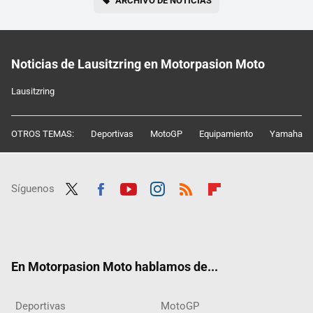
ARCHIVO DE NOTICIAS
Noticias de Lausitzring en Motorpasion Moto
Lausitzring
OTROS TEMAS:
Deportivas
MotoGP
Equipamiento
Yamaha
Síguenos
Twit
Fac
Yout
Inst
RSS
Flip
ter
ebo
ube
agra
boar
ok
m
d
En Motorpasion Moto hablamos de...
Deportivas
MotoGP