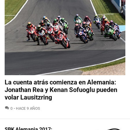
La cuenta atrás comienza en Alemania:
Jonathan Rea y Kenan Sofuoglu pueden
volar Lausitzring
COMENTARIOS
0
HACE 9 AÑOS
SBK Alemania 2017: