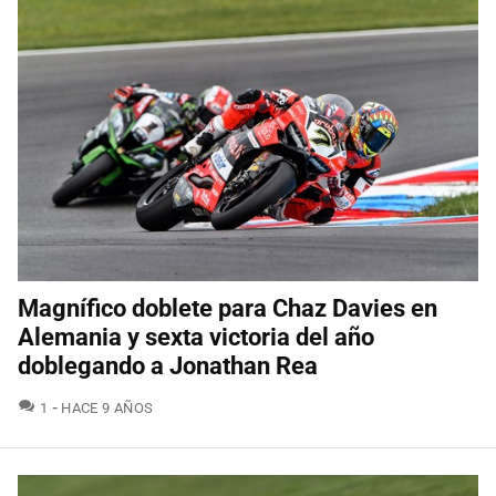
Magnífico doblete para Chaz Davies en
Alemania y sexta victoria del año
doblegando a Jonathan Rea
COMENTARIOS
1
HACE 9 AÑOS