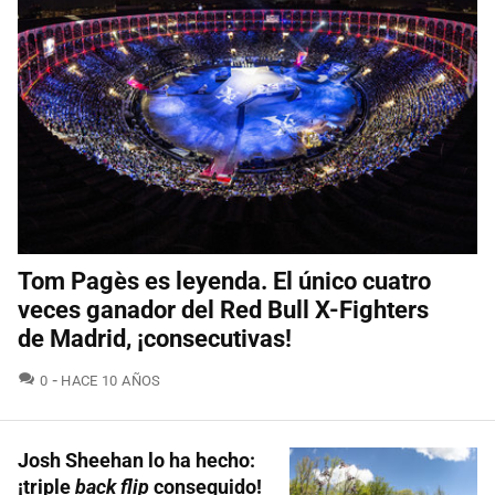
Tom Pagès es leyenda. El único cuatro
veces ganador del Red Bull X-Fighters
de Madrid, ¡consecutivas!
COMENTARIOS
0
HACE 10 AÑOS
Josh Sheehan lo ha hecho:
¡triple
back flip
conseguido!