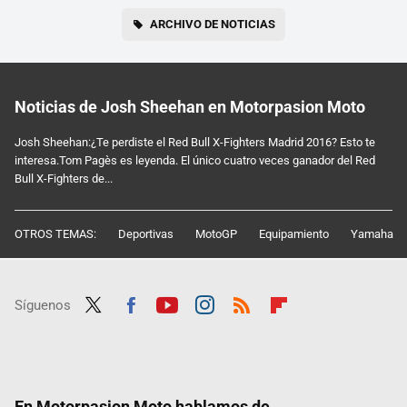
ARCHIVO DE NOTICIAS
Noticias de Josh Sheehan en Motorpasion Moto
Josh Sheehan:¿Te perdiste el Red Bull X-Fighters Madrid 2016? Esto te
interesa.Tom Pagès es leyenda. El único cuatro veces ganador del Red
Bull X-Fighters de...
OTROS TEMAS:
Deportivas
MotoGP
Equipamiento
Yamaha
Síguenos
Twit
Fac
Yout
Inst
RSS
Flip
ter
ebo
ube
agra
boar
ok
m
d
En Motorpasion Moto hablamos de...