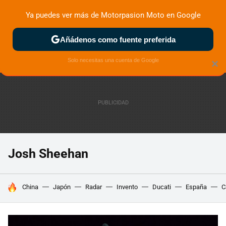
Ya puedes ver más de Motorpasion Moto en Google
ZONA DE PRUEBAS
DEPORTIVAS
MOTOS ELÉCTRICAS
Añádenos como fuente preferida
Solo necesitas una cuenta de Google
×
Josh Sheehan
HOY SE HABLA DE
China
Japón
Radar
Invento
Ducati
España
C