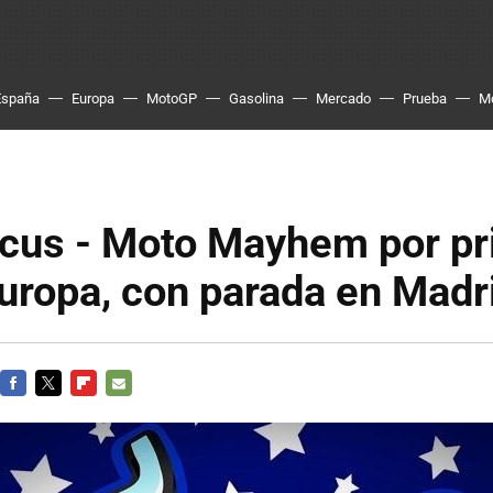
España
Europa
MotoGP
Gasolina
Mercado
Prueba
M
ircus - Moto Mayhem por p
uropa, con parada en Madr
FACEBOOK
TWITTER
FLIPBOARD
E-
MAIL