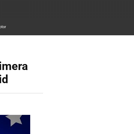
otor
rimera
id