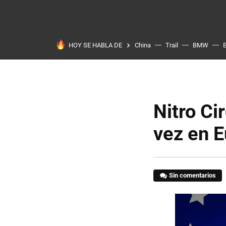
HOY SE HABLA DE
China
Trail
BMW
Nitro C
vez en E
Sin comentarios