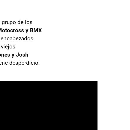
 grupo de los
 Motocross y BMX
, encabezados
 viejos
ones y Josh
ene desperdicio.