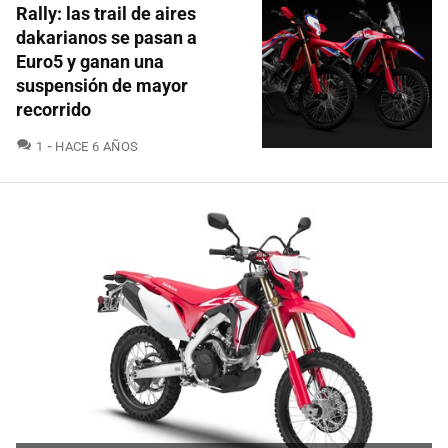
Rally: las trail de aires
dakarianos se pasan a
Euro5 y ganan una
suspensión de mayor
recorrido
COMENTARIOS
1
HACE 6 AÑOS