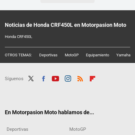
Noticias de Honda CRF450L en Motorpasion Moto
Honda CRF450L
OTROS TEMAS:
Deportivas
MotoGP
Equipamiento
Yamaha
Síguenos
Twit
Fac
Yout
Inst
RSS
Flip
ter
ebo
ube
agra
boar
ok
m
d
En Motorpasion Moto hablamos de...
Deportivas
MotoGP