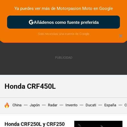
Ya puedes ver más de Motorpasion Moto en Google
ZONA DE PRUEBAS
DEPORTIVAS
MOTOS ELÉCTRICAS
Añádenos como fuente preferida
Solo necesitas una cuenta de Google
×
Honda CRF450L
HOY SE HABLA DE
China
Japón
Radar
Invento
Ducati
España
C
Honda CRF250L y CRF250