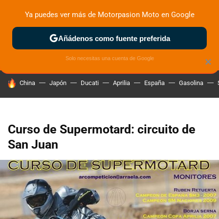
Ya puedes ver más de Motorpasion Moto en Google
ZONA DE PRUEBAS
DEPORTIVAS
MOTOS ELÉCTRICAS
Añádenos como fuente preferida
Solo necesitas una cuenta de Google
×
HOY SE HABLA DE
China
Japón
Ducati
Aprilia
España
Gasolina
Curso de Supermotard: circuito de
San Juan