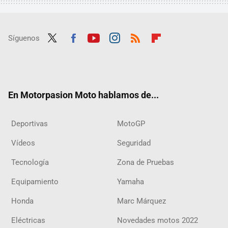
Síguenos
Twit
Fac
Yout
Inst
RSS
Flip
ter
ebo
ube
agra
boar
ok
m
d
En Motorpasion Moto hablamos de...
Deportivas
MotoGP
Vídeos
Seguridad
Tecnología
Zona de Pruebas
Equipamiento
Yamaha
Honda
Marc Márquez
Eléctricas
Novedades motos 2022