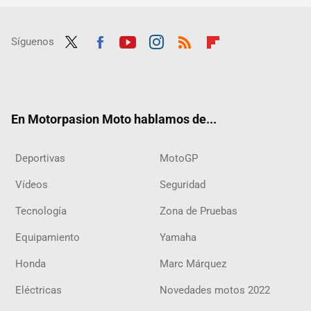
Síguenos
Twit
Fac
Yout
Inst
RSS
Flip
ter
ebo
ube
agra
boar
ok
m
d
En Motorpasion Moto hablamos de...
Deportivas
MotoGP
Vídeos
Seguridad
Tecnología
Zona de Pruebas
Equipamiento
Yamaha
Honda
Marc Márquez
Eléctricas
Novedades motos 2022