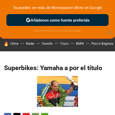
Ya puedes ver más de Motorpasion Moto en Google
ZONA DE PRUEBAS
DEPORTIVAS
MOTOS ELÉCTRICAS
Añádenos como fuente preferida
Solo necesitas una cuenta de Google
×
HOY SE HABLA DE
China
Radar
Invento
Truco
BMW
Pecco Bagnaia
Superbikes: Yamaha a por el título