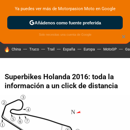
Ya puedes ver más de Motorpasion Moto en Google
ZONA DE PRUEBAS
DEPORTIVAS
MOTOS ELÉCTRICAS
Añádenos como fuente preferida
Solo necesitas una cuenta de Google
×
HOY SE HABLA DE
China
Truco
Trail
España
Europa
MotoGP
Ga
Superbikes Holanda 2016: toda la
información a un click de distancia