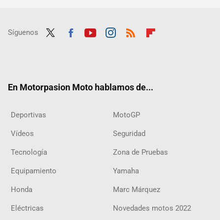
Síguenos
Twit
Fac
Yout
Inst
RSS
Flip
ter
ebo
ube
agra
boar
ok
m
d
En Motorpasion Moto hablamos de...
Deportivas
MotoGP
Vídeos
Seguridad
Tecnología
Zona de Pruebas
Equipamiento
Yamaha
Honda
Marc Márquez
Eléctricas
Novedades motos 2022