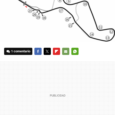
1 comentario
FACEBOOK
TWITTER
FLIPBOARD
E-
WHATSAPP
MAIL