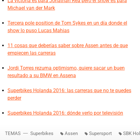
La victoria es para Jonathan Rea pero el show es para
Michael van der Mark
Tercera pole position de Tom Sykes en un día donde el
show lo puso Lucas Mahias
11 cosas que deberías saber sobre Assen antes de que
empiecen las carreras
Jordi Torres rezuma optimismo, quiere sacar un buen
resultado a su BMW en Assena
Superbikes Holanda 2016: las carreras que no te puedes
perder
Superbikes Holanda 2016: dónde verlo por televisión
TEMAS
Superbikes
Assen
Supersport
SBK Ho