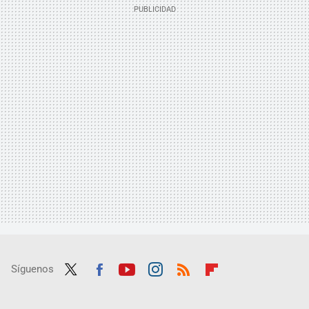
Síguenos
Twit
Fac
Yout
Inst
RSS
Flip