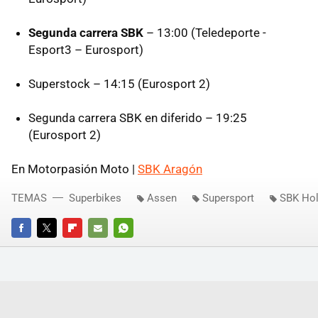
Segunda carrera SBK
– 13:00 (Teledeporte -
Esport3 – Eurosport)
Superstock – 14:15 (Eurosport 2)
Segunda carrera SBK en diferido – 19:25
(Eurosport 2)
En Motorpasión Moto |
SBK Aragón
TEMAS
Superbikes
Assen
Supersport
SBK Ho
FACEBOOK
TWITTER
FLIPBOARD
E-
WHATSAPP
MAIL