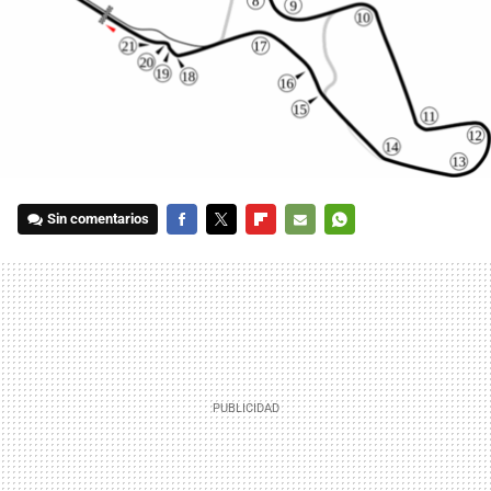
Sin comentarios
FACEBOOK
TWITTER
FLIPBOARD
E-
WHATSAPP
MAIL