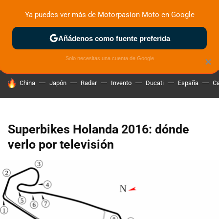
Ya puedes ver más de Motorpasion Moto en Google
ZONA DE PRUEBAS
DEPORTIVAS
MOTOS ELÉCTRICAS
Añádenos como fuente preferida
Solo necesitas una cuenta de Google
×
HOY SE HABLA DE
China
Japón
Radar
Invento
Ducati
España
Ca
Superbikes Holanda 2016: dónde
verlo por televisión