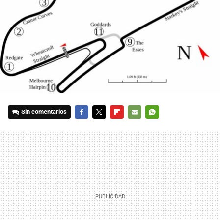
Sin comentarios
FACEBOOK
TWITTER
FLIPBOARD
E-
WHATSAPP
MAIL