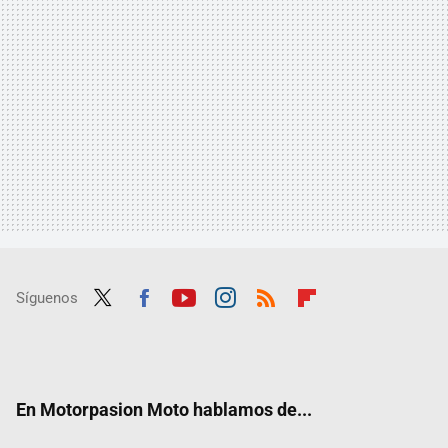
Síguenos
Twit
Fac
Yout
Inst
RSS
Flip
ter
ebo
ube
agra
boar
ok
m
d
En Motorpasion Moto hablamos de...