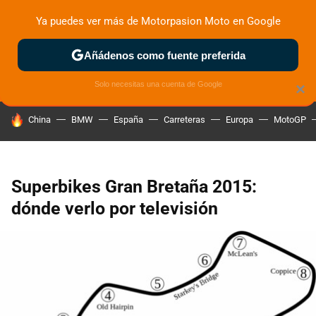
Ya puedes ver más de Motorpasion Moto en Google
ZONA DE PRUEBAS
DEPORTIVAS
MOTOS ELÉCTRICAS
Añádenos como fuente preferida
Solo necesitas una cuenta de Google
×
HOY SE HABLA DE
China
BMW
España
Carreteras
Europa
MotoGP
Superbikes Gran Bretaña 2015:
dónde verlo por televisión