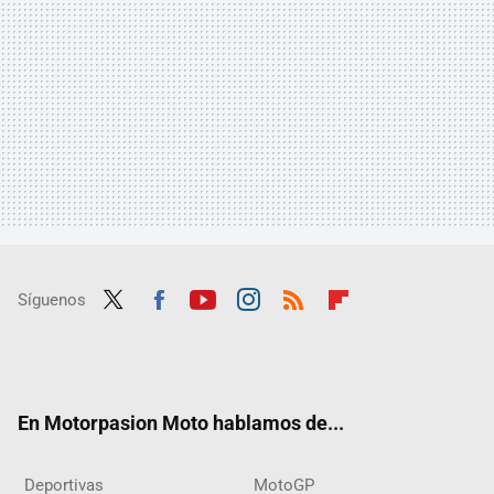
Síguenos
Twit
Fac
Yout
Inst
RSS
Flip
ter
ebo
ube
agra
boar
ok
m
d
En Motorpasion Moto hablamos de...
Deportivas
MotoGP