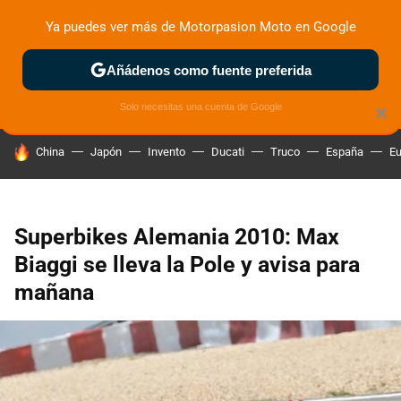
Ya puedes ver más de Motorpasion Moto en Google
ZONA DE PRUEBAS
DEPORTIVAS
MOTOS ELÉCTRICAS
Añádenos como fuente preferida
Solo necesitas una cuenta de Google
×
HOY SE HABLA DE
China
Japón
Invento
Ducati
Truco
España
Eu
Superbikes Alemania 2010: Max
Biaggi se lleva la Pole y avisa para
mañana