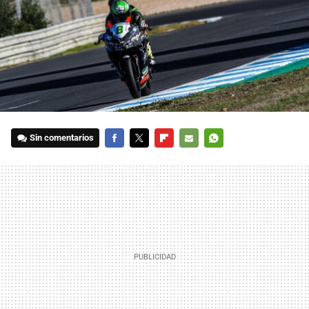
Sin comentarios
FACEBOOK
TWITTER
FLIPBOARD
E-
WHATSAPP
MAIL