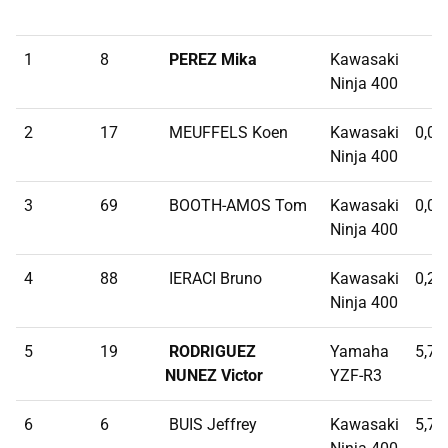
1
8
PEREZ Mika
Kawasaki
Ninja 400
2
17
MEUFFELS Koen
Kawasaki
0,01
Ninja 400
3
69
BOOTH-AMOS Tom
Kawasaki
0,05
Ninja 400
4
88
IERACI Bruno
Kawasaki
0,23
Ninja 400
5
19
RODRIGUEZ
Yamaha
5,76
NUNEZ Victor
YZF-R3
6
6
BUIS Jeffrey
Kawasaki
5,78