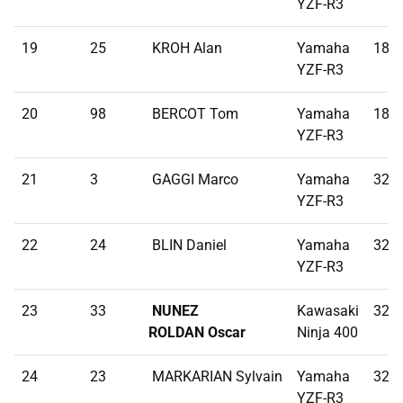
YZF-R3
19
25
KROH Alan
Yamaha
18,8
YZF-R3
20
98
BERCOT Tom
Yamaha
18,8
YZF-R3
21
3
GAGGI Marco
Yamaha
32,2
YZF-R3
22
24
BLIN Daniel
Yamaha
32,3
YZF-R3
23
33
NUNEZ
Kawasaki
32,5
ROLDAN Oscar
Ninja 400
24
23
MARKARIAN Sylvain
Yamaha
32,6
YZF-R3