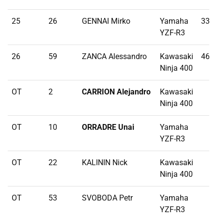
25
26
GENNAI Mirko
Yamaha
33,7
YZF-R3
26
59
ZANCA Alessandro
Kawasaki
46,6
Ninja 400
OT
2
CARRION Alejandro
Kawasaki
Ninja 400
OT
10
ORRADRE Unai
Yamaha
YZF-R3
OT
22
KALININ Nick
Kawasaki
Ninja 400
OT
53
SVOBODA Petr
Yamaha
YZF-R3