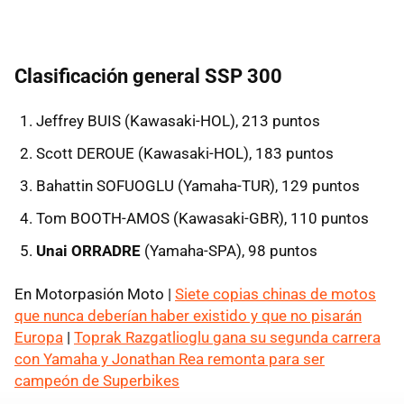
Clasificación general SSP 300
Jeffrey BUIS (Kawasaki-HOL), 213 puntos
Scott DEROUE (Kawasaki-HOL), 183 puntos
Bahattin SOFUOGLU (Yamaha-TUR), 129 puntos
Tom BOOTH-AMOS (Kawasaki-GBR), 110 puntos
Unai ORRADRE
(Yamaha-SPA), 98 puntos
En Motorpasión Moto |
Siete copias chinas de motos
que nunca deberían haber existido y que no pisarán
Europa
|
Toprak Razgatlioglu gana su segunda carrera
con Yamaha y Jonathan Rea remonta para ser
campeón de Superbikes