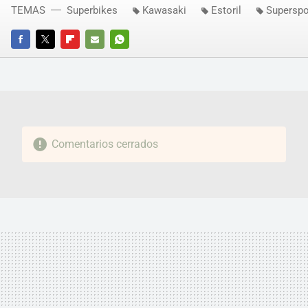
TEMAS
Superbikes
Kawasaki
Estoril
Superspo
FACEBOOK
TWITTER
FLIPBOARD
E-
WHATSAPP
MAIL
Comentarios cerrados