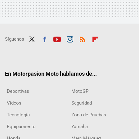
Síguenos
Twit
Fac
Yout
Inst
RSS
Flip
ter
ebo
ube
agra
boar
ok
m
d
En Motorpasion Moto hablamos de...
Deportivas
MotoGP
Vídeos
Seguridad
Tecnología
Zona de Pruebas
Equipamiento
Yamaha
Honda
Marc Márquez