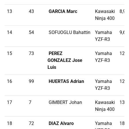
13
43
GARCIA Marc
Kawasaki
8,93
Ninja 400
14
54
SOFUOGLU Bahattin
Yamaha
9,66
YZF-R3
15
73
PEREZ
Yamaha
12,6
GONZALEZ Jose
YZF-R3
Luis
16
99
HUERTAS Adrian
Yamaha
12,6
YZF-R3
17
7
GIMBERT Johan
Kawasaki
13,1
Ninja 400
18
72
DIAZ Alvaro
Yamaha
18,8