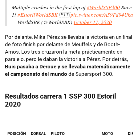
Multiple crashes in the first lap of
#WorldSSP300
Race
1!
#EstorilWorldSBK
🇵🇹
pic.twitter.com/A59Fd94Uka
— WorldSBK (@WorldSBK)
October 17, 2020
Por delante, Mika Pérez se llevaba la victoria en un final
de foto finish por delante de Meuffels y de Booth-
Amos. Los tres cruzaron la meta prácticamente en
paralelo, pero le daban la victoria a Pérez. Por detrás,
Buis pasaba a Deroue y se llevaba matemáticamente
el campeonato del mundo
de Supersport 300.
Resultados carrera 1 SSP 300 Estoril
2020
POSICIÓN
DORSAL
PILOTO
MOTO
DIF. 1