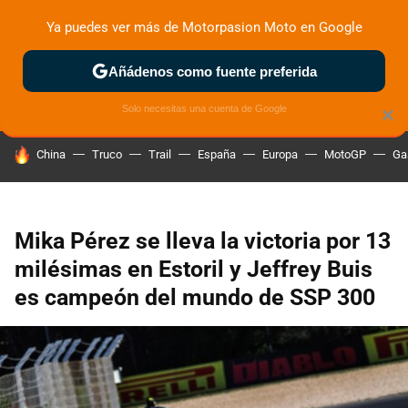
Ya puedes ver más de Motorpasion Moto en Google
ZONA DE PRUEBAS
DEPORTIVAS
MOTOS ELÉCTRICAS
Añádenos como fuente preferida
Solo necesitas una cuenta de Google
×
HOY SE HABLA DE
China
Truco
Trail
España
Europa
MotoGP
Ga
Mika Pérez se lleva la victoria por 13
milésimas en Estoril y Jeffrey Buis
es campeón del mundo de SSP 300