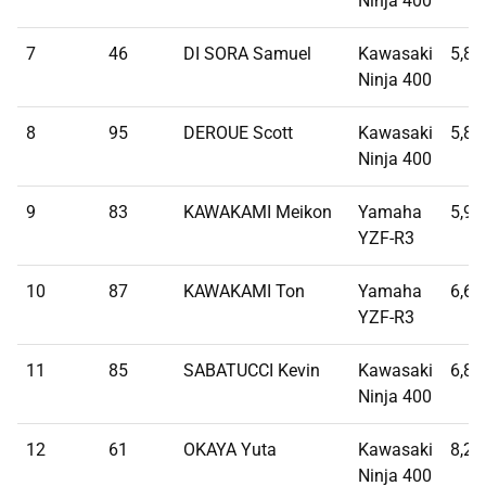
Ninja 400
7
46
DI SORA Samuel
Kawasaki
5,80
Ninja 400
8
95
DEROUE Scott
Kawasaki
5,82
Ninja 400
9
83
KAWAKAMI Meikon
Yamaha
5,98
YZF-R3
10
87
KAWAKAMI Ton
Yamaha
6,61
YZF-R3
11
85
SABATUCCI Kevin
Kawasaki
6,89
Ninja 400
12
61
OKAYA Yuta
Kawasaki
8,28
Ninja 400