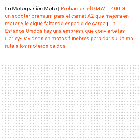
En Motorpasión Moto |
Probamos el BMW C 400 GT:
un scooter premium para el carnet A2 que mejora en
motor y le sigue faltando espacio de carga
|
En
Estados Unidos hay una empresa que convierte las
Harley-Davidson en motos fúnebres para dar su última
ruta a los moteros caídos