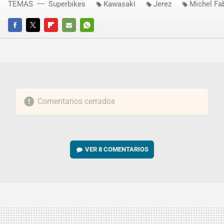
TEMAS
Superbikes
Kawasaki
Jerez
Michel Fab
FACEBOOK
TWITTER
FLIPBOARD
E-
WHATSAPP
MAIL
Comentarios cerrados
VER
8 COMENTARIOS