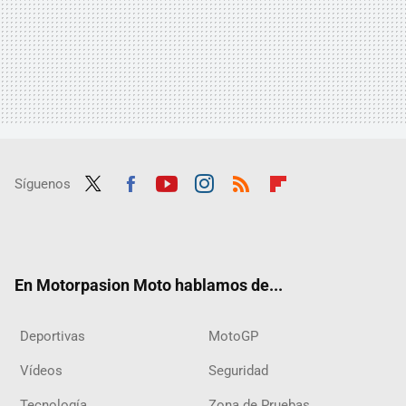
Síguenos
Twit
Fac
Yout
Inst
RSS
Flip
ter
ebo
ube
agra
boar
ok
m
d
En Motorpasion Moto hablamos de...
Deportivas
MotoGP
Vídeos
Seguridad
Tecnología
Zona de Pruebas