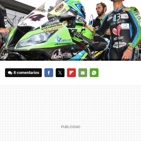
8 comentarios
FACEBOOK
TWITTER
FLIPBOARD
E-
WHATSAPP
MAIL