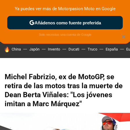
Ya puedes ver más de Motorpasion Moto en Google
ZONA DE PRUEBAS
DEPORTIVAS
MOTOS ELÉCTRICAS
Añádenos como fuente preferida
Solo necesitas una cuenta de Google
×
HOY SE HABLA DE
China
Japón
Invento
Ducati
Truco
España
Eu
Michel Fabrizio, ex de MotoGP, se
retira de las motos tras la muerte de
Dean Berta Viñales: "Los jóvenes
imitan a Marc Márquez"