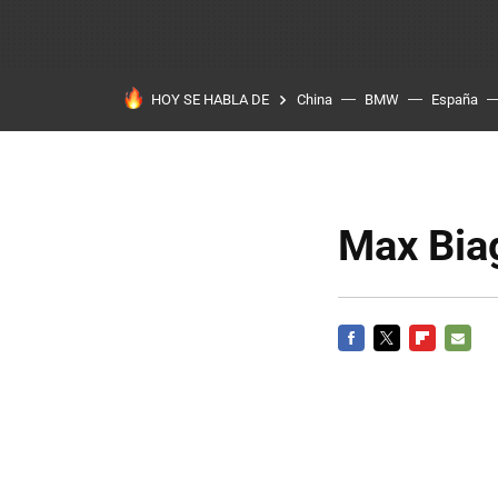
HOY SE HABLA DE
China
BMW
España
Max Biag
FACEBOOK
TWITTER
FLIPBOARD
E-
MAIL