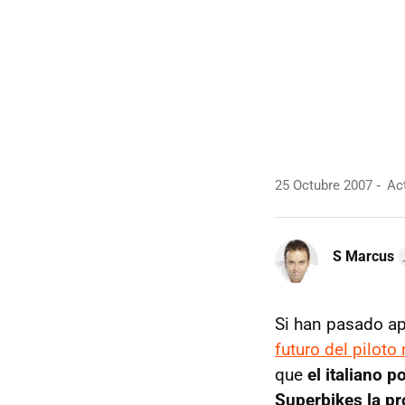
25 Octubre 2007
Act
S Marcus
Si han pasado a
futuro del pilot
que
el italiano 
Superbikes la p