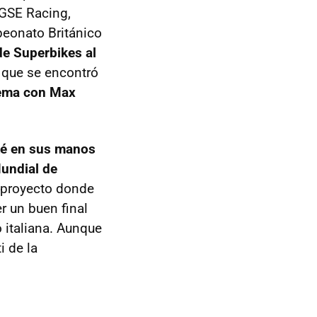
 GSE Racing,
peonato Británico
de Superbikes al
a que se encontró
lema con Max
sté en sus manos
Mundial de
l proyecto donde
er un buen final
o italiana. Aunque
i de la