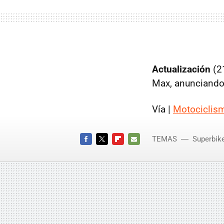
Actualización
(2
Max, anunciando q
Vía |
Motociclis
TEMAS
Superbik
Superbik
FACEBOOK
TWITTER
FLIPBOARD
E-
MAIL