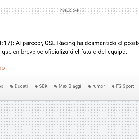
1:17): Al parecer, GSE Racing ha desmentido el posibl
ue en breve se oficializará el futuro del equipo.
mo
es
Ducati
SBK
Max Biaggi
rumor
FG Sport
es 2011