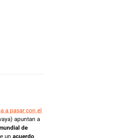
ba a pasar con el
 vaya) apuntan a
 mundial de
se un
acuerdo