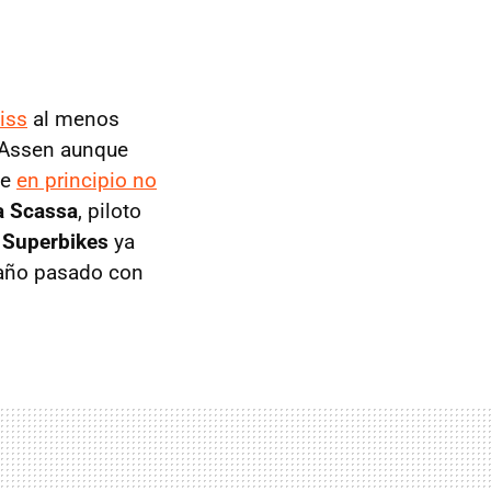
liss
al menos
 Assen aunque
ue
en principio no
a Scassa
, piloto
 Superbikes
ya
 año pasado con