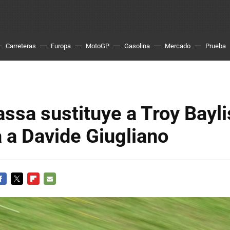
Carreteras
Europa
MotoGP
Gasolina
Mercado
Prueba
ssa sustituye a Troy Bayl
a a Davide Giugliano
ACEBOOK
TWITTER
FLIPBOARD
E-
MAIL