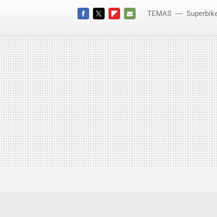
TEMAS
Superbik
Davide
FACEBOOK
TWITTER
FLIPBOARD
E-
MAIL