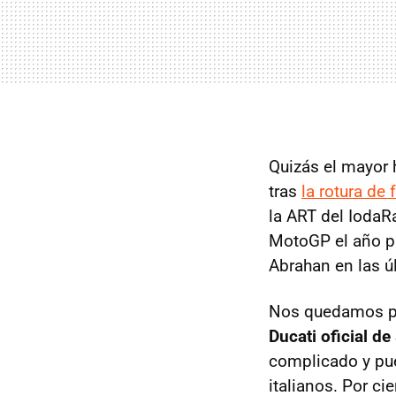
Quizás el mayor 
tras
la rotura de
la ART del IodaRa
MotoGP el año pa
Abrahan en las ú
Nos quedamos por
Ducati oficial d
complicado y pu
italianos. Por ci