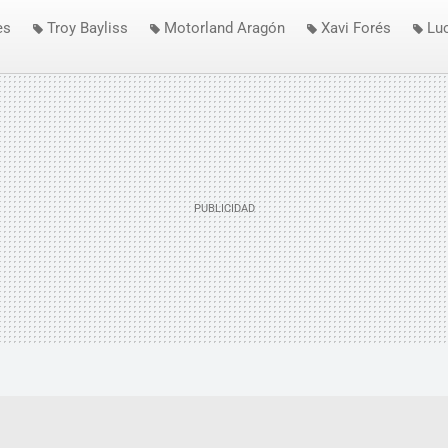
es
Troy Bayliss
Motorland Aragón
Xavi Forés
Lu
 Giugliano
SBK Aragón
SBK 2015