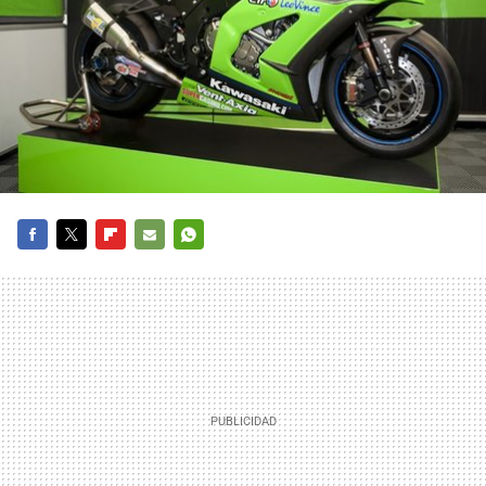
FACEBOOK
TWITTER
FLIPBOARD
E-
WHATSAPP
MAIL