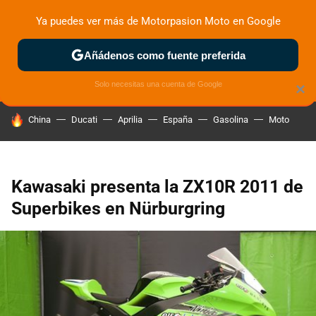
Ya puedes ver más de Motorpasion Moto en Google
ZONA DE PRUEBAS
DEPORTIVAS
MOTOS ELÉCTRICAS
Añádenos como fuente preferida
Solo necesitas una cuenta de Google
×
HOY SE HABLA DE
China
Ducati
Aprilia
España
Gasolina
Moto
Kawasaki presenta la ZX10R 2011 de
Superbikes en Nürburgring