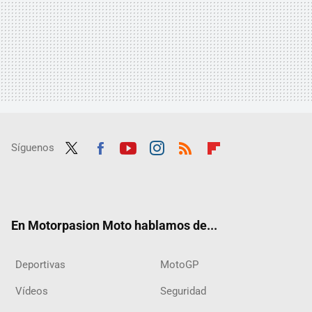
Síguenos
Twit
Fac
Yout
Inst
RSS
Flip
ter
ebo
ube
agra
boar
ok
m
d
En Motorpasion Moto hablamos de...
Deportivas
MotoGP
Vídeos
Seguridad