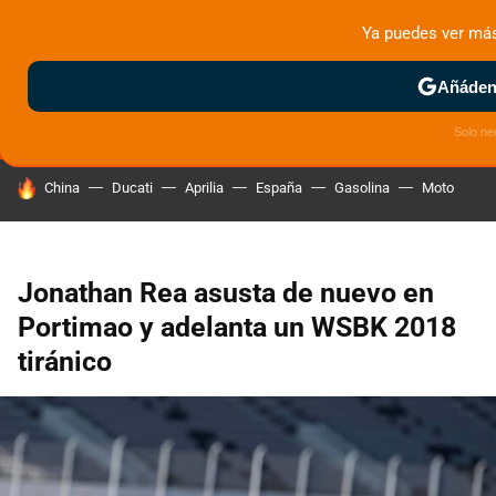
Ya puedes ver má
MENÚ
NUEVO
Añádeno
ZONA DE PRUEBAS
DEPORTIVAS
MOTOS ELÉCTRICAS
Solo ne
HOY SE HABLA DE
China
Ducati
Aprilia
España
Gasolina
Moto
Jonathan Rea asusta de nuevo en
Portimao y adelanta un WSBK 2018
tiránico