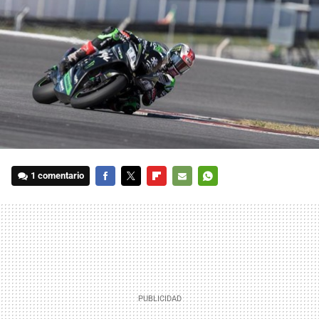
1 comentario
FACEBOOK
TWITTER
FLIPBOARD
E-
WHATSAPP
MAIL