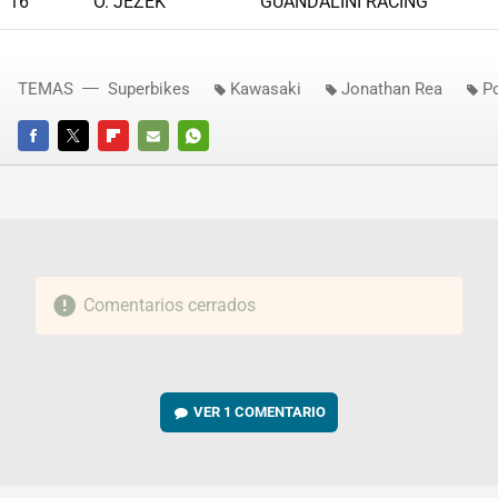
16
O. JEZEK
GUANDALINI RACING
TEMAS
Superbikes
Kawasaki
Jonathan Rea
P
FACEBOOK
TWITTER
FLIPBOARD
E-
WHATSAPP
MAIL
Comentarios cerrados
VER
1 COMENTARIO