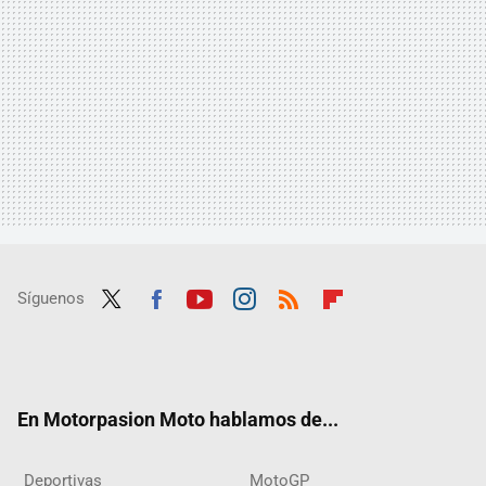
Síguenos
Twit
Fac
Yout
Inst
RSS
Flip
ter
ebo
ube
agra
boar
ok
m
d
En Motorpasion Moto hablamos de...
Deportivas
MotoGP