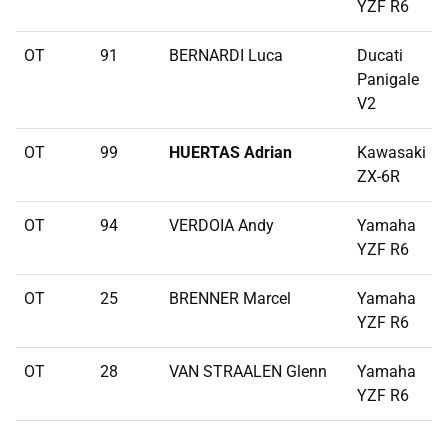
YZF R6
OT
91
BERNARDI Luca
Ducati
Panigale
V2
OT
99
HUERTAS Adrian
Kawasaki
ZX-6R
OT
94
VERDOIA Andy
Yamaha
YZF R6
OT
25
BRENNER Marcel
Yamaha
YZF R6
OT
28
VAN STRAALEN Glenn
Yamaha
YZF R6