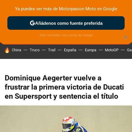
Ya puedes ver más de Motorpasion Moto en Google
ZONA DE PRUEBAS
DEPORTIVAS
MOTOS ELÉCTRICAS
Añádenos como fuente preferida
Solo necesitas una cuenta de Google
×
HOY SE HABLA DE
China
Truco
Trail
España
Europa
MotoGP
Ga
Dominique Aegerter vuelve a
frustrar la primera victoria de Ducati
en Supersport y sentencia el título