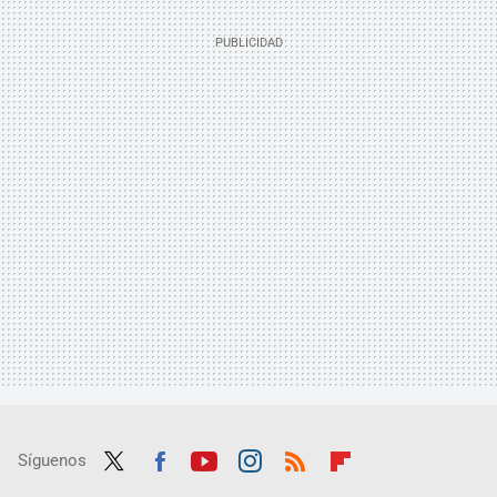
Síguenos
Twit
Fac
Yout
Inst
RSS
Flip