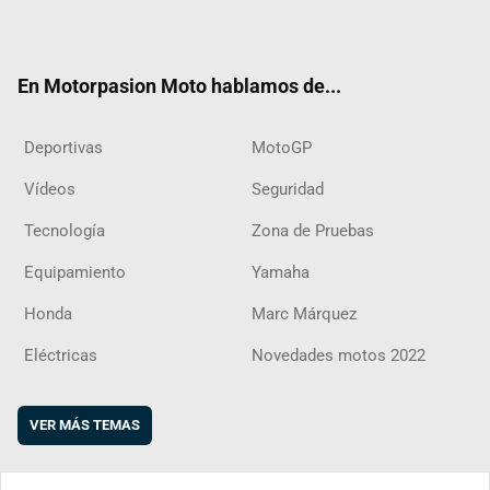
ter
ebo
ube
agra
boar
ok
m
d
En Motorpasion Moto hablamos de...
Deportivas
MotoGP
Vídeos
Seguridad
Tecnología
Zona de Pruebas
Equipamiento
Yamaha
Honda
Marc Márquez
Eléctricas
Novedades motos 2022
VER MÁS TEMAS