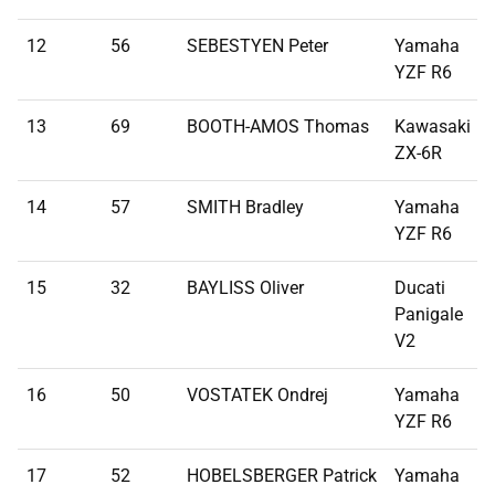
12
56
SEBESTYEN Peter
Yamaha
YZF R6
13
69
BOOTH-AMOS Thomas
Kawasaki
ZX-6R
14
57
SMITH Bradley
Yamaha
YZF R6
15
32
BAYLISS Oliver
Ducati
Panigale
V2
16
50
VOSTATEK Ondrej
Yamaha
YZF R6
17
52
HOBELSBERGER Patrick
Yamaha