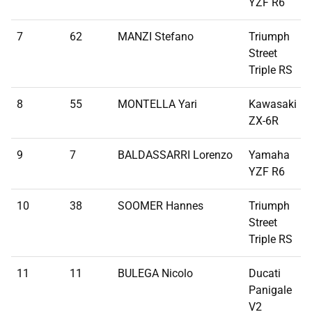
YZF R6
7
62
MANZI Stefano
Triumph
Street
Triple RS
8
55
MONTELLA Yari
Kawasaki
ZX-6R
9
7
BALDASSARRI Lorenzo
Yamaha
YZF R6
10
38
SOOMER Hannes
Triumph
Street
Triple RS
11
11
BULEGA Nicolo
Ducati
Panigale
V2