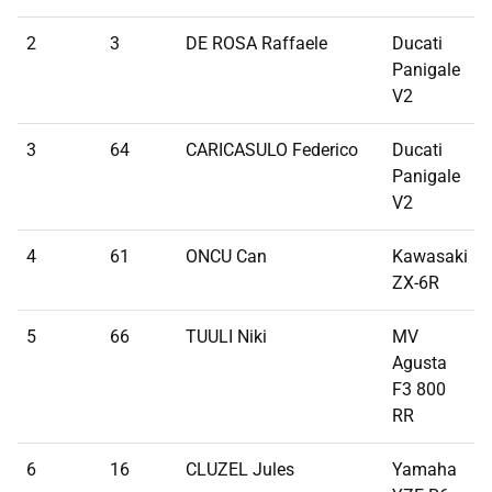
2
3
DE ROSA Raffaele
Ducati
Panigale
V2
3
64
CARICASULO Federico
Ducati
Panigale
V2
4
61
ONCU Can
Kawasaki
ZX-6R
5
66
TUULI Niki
MV
Agusta
F3 800
RR
6
16
CLUZEL Jules
Yamaha