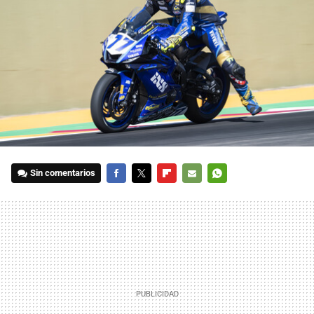
Sin comentarios
FACEBOOK
TWITTER
FLIPBOARD
E-
WHATSAPP
MAIL