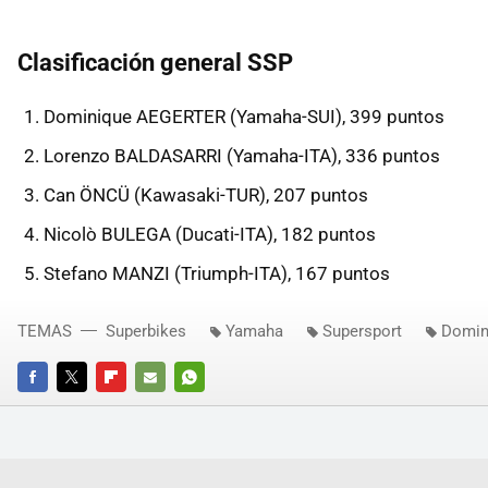
Clasificación general SSP
Dominique AEGERTER (Yamaha-SUI), 399 puntos
Lorenzo BALDASARRI (Yamaha-ITA), 336 puntos
Can ÖNCÜ (Kawasaki-TUR), 207 puntos
Nicolò BULEGA (Ducati-ITA), 182 puntos
Stefano MANZI (Triumph-ITA), 167 puntos
TEMAS
Superbikes
Yamaha
Supersport
Domin
FACEBOOK
TWITTER
FLIPBOARD
E-
WHATSAPP
MAIL