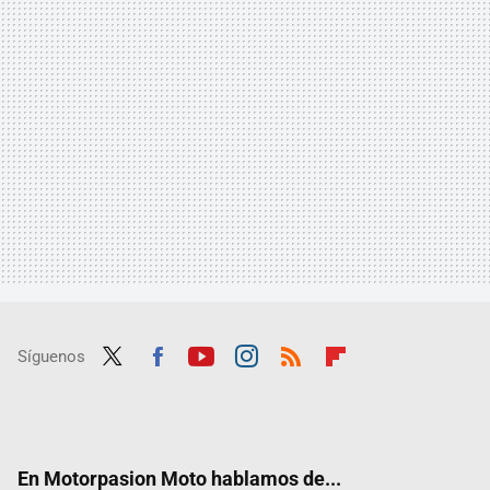
Síguenos
Twit
Fac
Yout
Inst
RSS
Flip
ter
ebo
ube
agra
boar
ok
m
d
En Motorpasion Moto hablamos de...