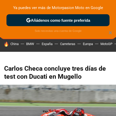
Ya puedes ver más de Motorpasion Moto en Google
ZONA DE PRUEBAS
DEPORTIVAS
MOTOS ELÉCTRICAS
Añádenos como fuente preferida
Solo necesitas una cuenta de Google
×
HOY SE HABLA DE
China
BMW
España
Carreteras
Europa
MotoGP
Carlos Checa concluye tres días de
test con Ducati en Mugello