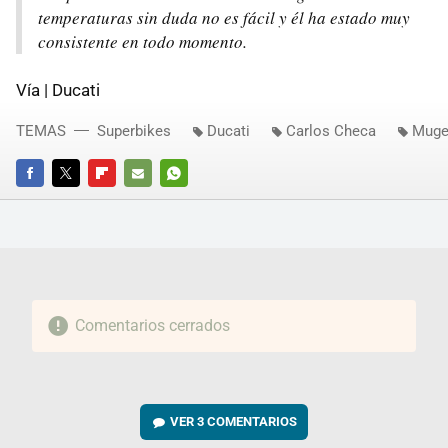
temperaturas sin duda no es fácil y él ha estado muy
consistente en todo momento.
Vía | Ducati
TEMAS
Superbikes
Ducati
Carlos Checa
Muge
FACEBOOK
TWITTER
FLIPBOARD
E-
WHATSAPP
MAIL
Comentarios cerrados
VER
3 COMENTARIOS