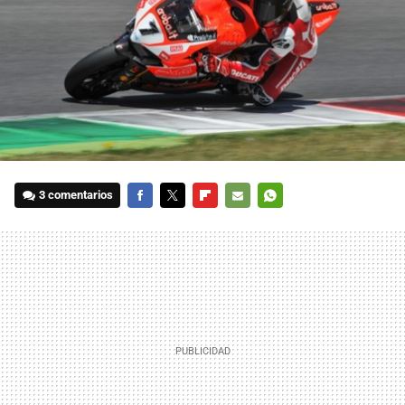
3 comentarios
FACEBOOK
TWITTER
FLIPBOARD
E-
WHATSAPP
MAIL