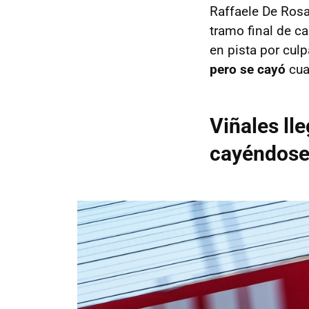
Raffaele De Ros
tramo final de c
en pista por cul
pero se cayó
cua
Viñales lle
cayéndos