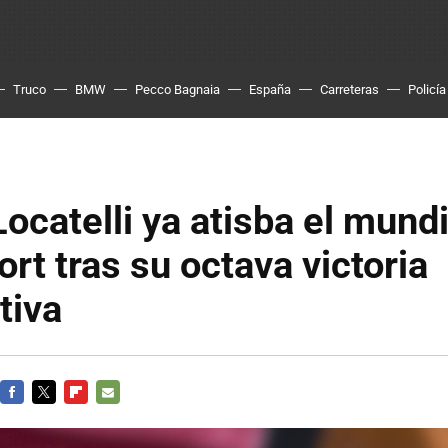
Truco
BMW
Pecco Bagnaia
España
Carreteras
Policía
ocatelli ya atisba el mundi
rt tras su octava victoria
tiva
FACEBOOK
TWITTER
FLIPBOARD
E-
MAIL