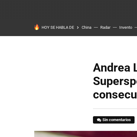
HOY SE HABLA DE
China
Radar
Invento
Andrea L
Superspo
consecu
Sin comentarios