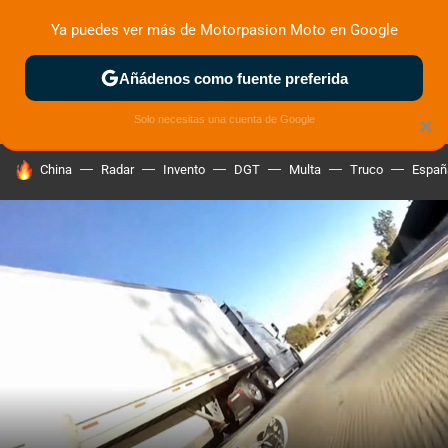
Ya puedes ver más de Motorpasion Moto en Google
ZONA DE PRUEBAS
DEPORTIVAS
MOTOS ELÉCTRICAS
Añádenos como fuente preferida
Solo necesitas una cuenta de Google
×
HOY SE HABLA DE
China
Radar
Invento
DGT
Multa
Truco
Españ