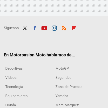
Síguenos
Twit
Fac
Yout
Inst
RSS
Flip
ter
ebo
ube
agra
boar
ok
m
d
En Motorpasion Moto hablamos de...
Deportivas
MotoGP
Vídeos
Seguridad
Tecnología
Zona de Pruebas
Equipamiento
Yamaha
Honda
Marc Márquez