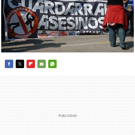
FACEBOOK
TWITTER
FLIPBOARD
E-
WHATSAPP
MAIL