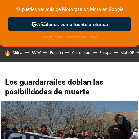
Ya puedes ver más de Motorpasion Moto en Google
ZONA DE PRUEBAS
DEPORTIVAS
MOTOS ELÉCTRICAS
Añádenos como fuente preferida
Solo necesitas una cuenta de Google
×
HOY SE HABLA DE
China
BMW
España
Carreteras
Europa
MotoGP
Los guardarraíles doblan las
posibilidades de muerte