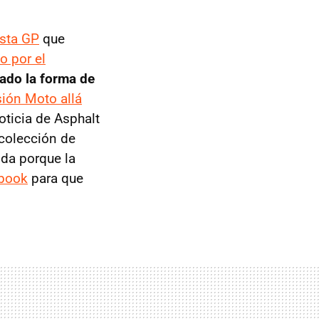
sta GP
que
o por el
ado la forma de
ión Moto allá
oticia de Asphalt
colección de
ida porque la
book
para que