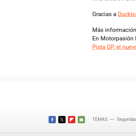
Gracias a
Duckto
Más información
En Motorpasión 
Pista GP, el nue
TEMAS
Segurida
FACEBOOK
TWITTER
FLIPBOARD
E-
MAIL