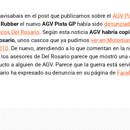
avisabais en el post que publicamos sobre el
AGV
Pi
 Rubber
el nuevo
AGV
Pista GP
había sido
denunciad
scos Del Rosario
. Según esta noticia
AGV
habría copi
osario
, unos cascos que ya pudimos
ver en Motorpas
2010
. De nuevo, atendiendo a lo que comentan en la n
 los asesores de Del Rosario parece que mostró una 
ucto a alguien de
AGV
. Parece que la guerra está serv
ario ha expresado su denuncia en su página de
Face