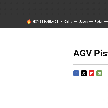
HOY SE HABLA DE
China
Japón
Radar
AGV Pis
FACEBOOK
TWITTER
FLIPBOARD
E-
MAIL