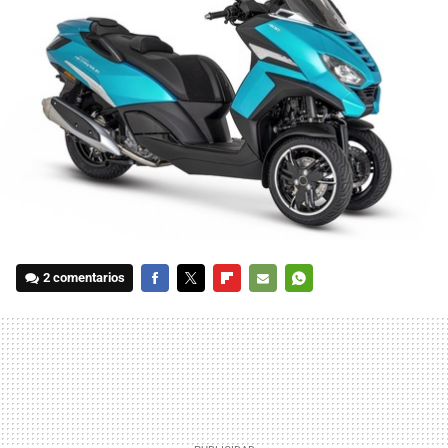
2 comentarios
FACEBOOK
TWITTER
FLIPBOARD
E-
WHATSAPP
MAIL