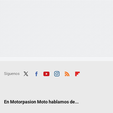
Síguenos
Twit
Fac
Yout
Inst
RSS
Flip
ter
ebo
ube
agra
boar
ok
m
d
En Motorpasion Moto hablamos de...