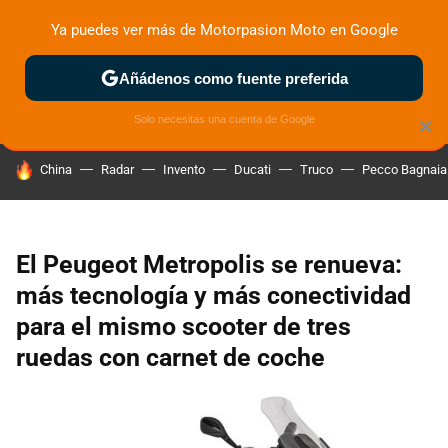
Ya puedes ver más de Motorpasion Moto en Google
ZONA DE PRUEBAS
DEPORTIVAS
MOTOS ELÉCTRICAS
Añádenos como fuente preferida
Solo necesitas una cuenta de Google
×
HOY SE HABLA DE
China
Radar
Invento
Ducati
Truco
Pecco Bagnaia
El Peugeot Metropolis se renueva:
más tecnología y más conectividad
para el mismo scooter de tres
ruedas con carnet de coche