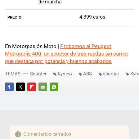
de marcha
4.399 euros
PRECIO
En Motorpasión Moto |
Probamos el Peugeot
Metropolis 400: un scooter de tres ruedas sin carnet
que destaca por potencia y buenos acabados
TEMAS
Scooter
Kymco
ABS
scooter
Kym
FACEBOOK
TWITTER
FLIPBOARD
E-
WHATSAPP
MAIL
Comentarios cerrados