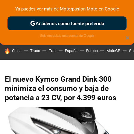
Ya puedes ver más de Motorpasion Moto en Google
ZONA DE PRUEBAS
DEPORTIVAS
MOTOS ELÉCTRICAS
Añádenos como fuente preferida
Solo necesitas una cuenta de Google
×
HOY SE HABLA DE
China
Truco
Trail
España
Europa
MotoGP
Ga
El nuevo Kymco Grand Dink 300
minimiza el consumo y baja de
potencia a 23 CV, por 4.399 euros