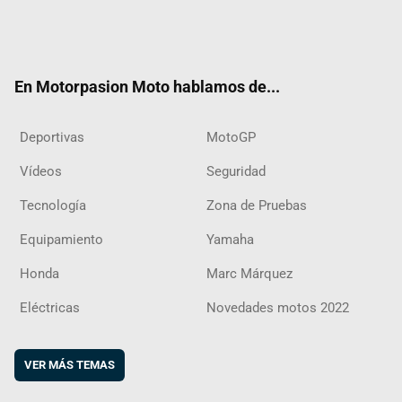
Twit
Fac
Yout
Inst
RSS
Flip
ter
ebo
ube
agra
boar
ok
m
d
En Motorpasion Moto hablamos de...
Deportivas
MotoGP
Vídeos
Seguridad
Tecnología
Zona de Pruebas
Equipamiento
Yamaha
Honda
Marc Márquez
Eléctricas
Novedades motos 2022
VER MÁS TEMAS