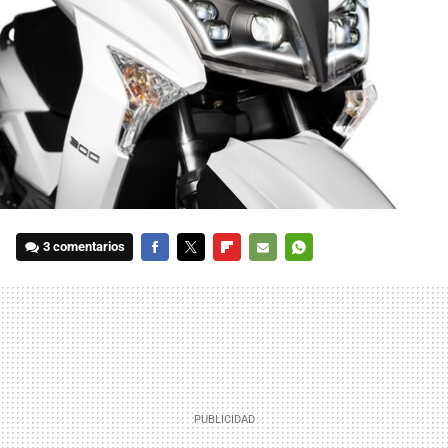
3 comentarios
FACEBOOK
TWITTER
FLIPBOARD
E-
WHATSAPP
MAIL