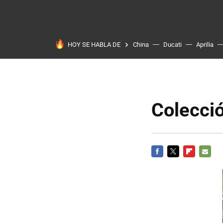
HOY SE HABLA DE
China
Ducati
Aprilia
Colecció
FACEBOOK
TWITTER
FLIPBOARD
E-
MAIL