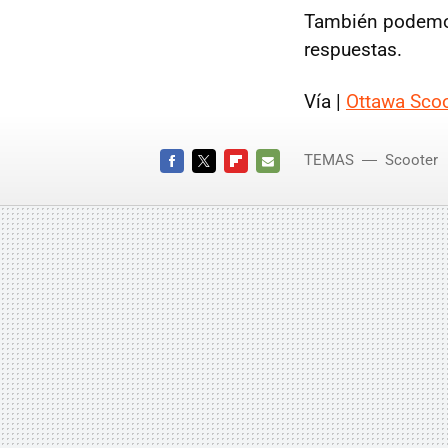
También podemos 
respuestas.
Vía |
Ottawa Sco
TEMAS
Scooter
FACEBOOK
TWITTER
FLIPBOARD
E-
MAIL