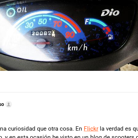
so
na curiosidad que otra cosa. En
Flickr
la verdad es q
o, y en esta ocasión he visto en un blog de scooters 