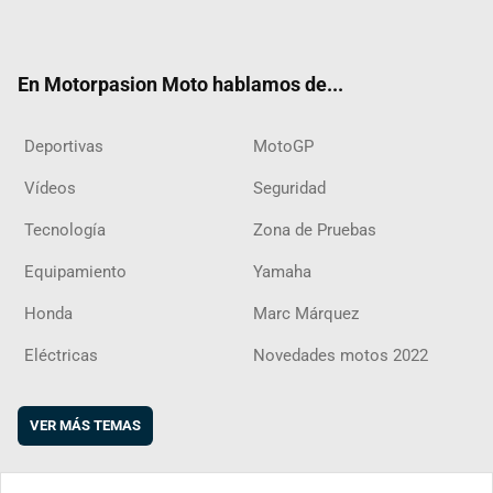
ter
ebo
ube
agra
boar
ok
m
d
En Motorpasion Moto hablamos de...
Deportivas
MotoGP
Vídeos
Seguridad
Tecnología
Zona de Pruebas
Equipamiento
Yamaha
Honda
Marc Márquez
Eléctricas
Novedades motos 2022
VER MÁS TEMAS