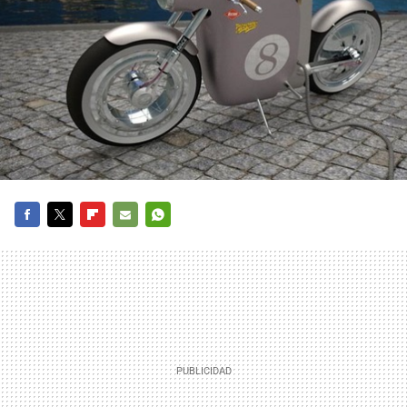
FACEBOOK
TWITTER
FLIPBOARD
E-
WHATSAPP
MAIL