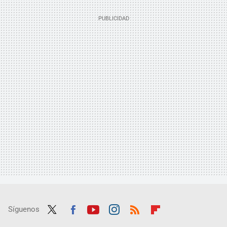
Síguenos
Twit
Fac
Yout
Inst
RSS
Flip