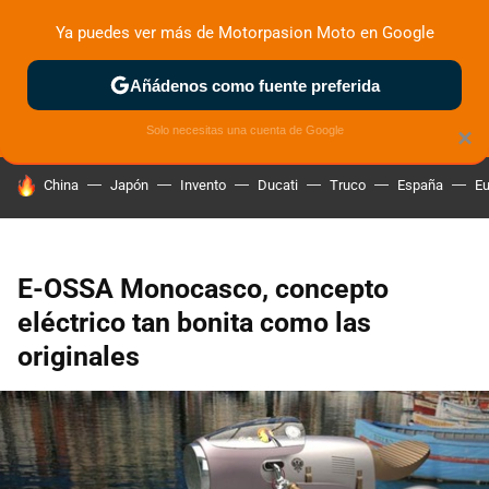
Ya puedes ver más de Motorpasion Moto en Google
ZONA DE PRUEBAS
DEPORTIVAS
MOTOS ELÉCTRICAS
Añádenos como fuente preferida
Solo necesitas una cuenta de Google
×
HOY SE HABLA DE
China
Japón
Invento
Ducati
Truco
España
Eu
E-OSSA Monocasco, concepto
eléctrico tan bonita como las
originales