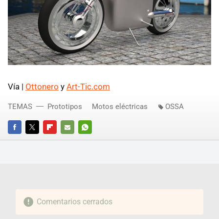
Vía |
Ottonero
y
Art-Tic.com
TEMAS
Prototipos
Motos eléctricas
OSSA
FACEBOOK
TWITTER
FLIPBOARD
E-
WHATSAPP
MAIL
Comentarios cerrados