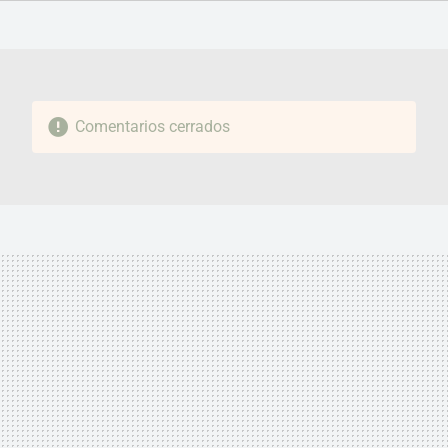
FACEBOOK
TWITTER
FLIPBOARD
E-
WHATSAPP
MAIL
Comentarios cerrados