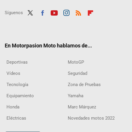
Síguenos
Twit
Fac
Yout
Inst
RSS
Flip
ter
ebo
ube
agra
boar
ok
m
d
En Motorpasion Moto hablamos de...
Deportivas
MotoGP
Vídeos
Seguridad
Tecnología
Zona de Pruebas
Equipamiento
Yamaha
Honda
Marc Márquez
Eléctricas
Novedades motos 2022