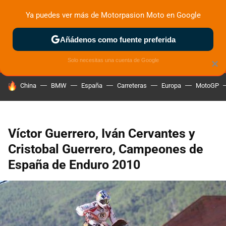
Ya puedes ver más de Motorpasion Moto en Google
MENÚ
NUEVO
Añádenos como fuente preferida
ZONA DE PRUEBAS
DEPORTIVAS
MOTOS ELÉCTRICAS
Solo necesitas una cuenta de Google
×
HOY SE HABLA DE
China
BMW
España
Carreteras
Europa
MotoGP
Víctor Guerrero, Iván Cervantes y
Cristobal Guerrero, Campeones de
España de Enduro 2010