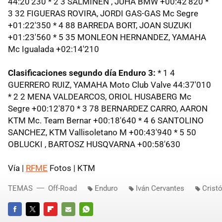
44:20'230 * 2 3 SALMINEN , JUHA BMW +00:42'820 *
3 32 FIGUERAS ROVIRA, JORDI GAS-GAS Mc Segre
+01:22'350 * 4 88 BARREDA BORT, JOAN SUZUKI
+01:23'560 * 5 35 MONLEON HERNANDEZ, YAMAHA
Mc Igualada +02:14'210
Clasificaciones segundo día Enduro 3:
* 1 4
GUERRERO RUIZ, YAMAHA Moto Club Valve 44:37'010
* 2 2 MENA VALDEARCOS, ORIOL HUSABERG Mc
Segre +00:12'870 * 3 78 BERNARDEZ CARRO, AARON
KTM Mc. Team Bernar +00:18'640 * 4 6 SANTOLINO
SANCHEZ, KTM Vallisoletano M +00:43'940 * 5 50
OBLUCKI , BARTOSZ HUSQVARNA +00:58'630
Vía |
RFME
Fotos | KTM
TEMAS
Off-Road
Enduro
Iván Cervantes
Crist