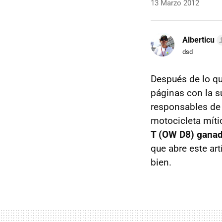
13 Marzo 2012
Alberticu
dsd
Después de lo q
páginas con la 
responsables de
motocicleta míti
T (OW D8) ganado
que abre este art
bien.