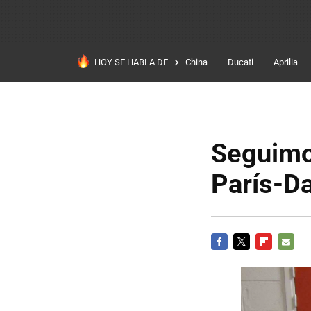
HOY SE HABLA DE
China
Ducati
Aprilia
Seguimos
París-D
FACEBOOK
TWITTER
FLIPBOARD
E-
MAIL