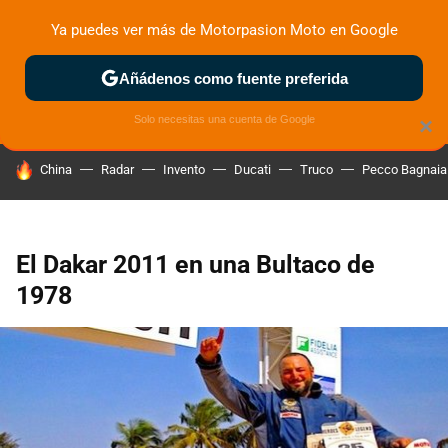
Ya puedes ver más de Motorpasion Moto en Google
ZONA DE PRUEBAS
DEPORTIVAS
MOTOS ELÉCTRICAS
Añádenos como fuente preferida
Solo necesitas una cuenta de Google
×
HOY SE HABLA DE
China
Radar
Invento
Ducati
Truco
Pecco Bagnaia
El Dakar 2011 en una Bultaco de
1978