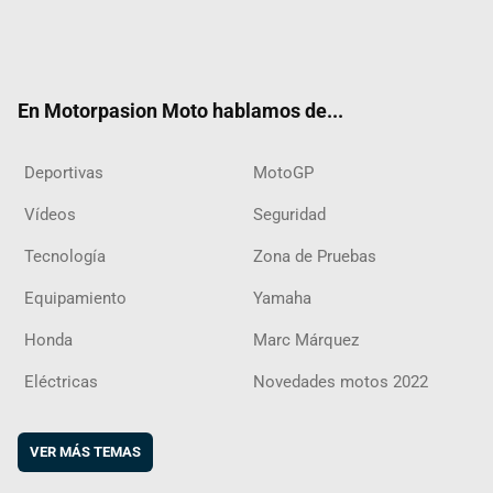
Twit
Fac
Yout
Inst
RSS
Flip
ter
ebo
ube
agra
boar
ok
m
d
En Motorpasion Moto hablamos de...
Deportivas
MotoGP
Vídeos
Seguridad
Tecnología
Zona de Pruebas
Equipamiento
Yamaha
Honda
Marc Márquez
Eléctricas
Novedades motos 2022
VER MÁS TEMAS