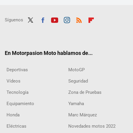
Síguenos
Twit
Fac
Yout
Inst
RSS
Flip
ter
ebo
ube
agra
boar
ok
m
d
En Motorpasion Moto hablamos de...
Deportivas
MotoGP
Vídeos
Seguridad
Tecnología
Zona de Pruebas
Equipamiento
Yamaha
Honda
Marc Márquez
Eléctricas
Novedades motos 2022