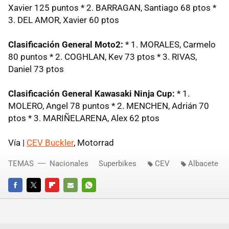
Xavier 125 puntos * 2. BARRAGAN, Santiago 68 ptos *
3. DEL AMOR, Xavier 60 ptos
Clasificación General Moto2:
* 1. MORALES, Carmelo
80 puntos * 2. COGHLAN, Kev 73 ptos * 3. RIVAS,
Daniel 73 ptos
Clasificación General Kawasaki Ninja Cup:
* 1.
MOLERO, Angel 78 puntos * 2. MENCHEN, Adrián 70
ptos * 3. MARIÑELARENA, Alex 62 ptos
Vía |
CEV Buckler
, Motorrad
TEMAS
Nacionales
Superbikes
CEV
Albacete
FACEBOOK
TWITTER
FLIPBOARD
E-
WHATSAPP
MAIL