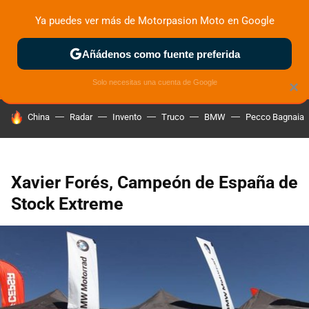
Ya puedes ver más de Motorpasion Moto en Google
ZONA DE PRUEBAS
DEPORTIVAS
MOTOS ELÉCTRICAS
Añádenos como fuente preferida
Solo necesitas una cuenta de Google
×
HOY SE HABLA DE
China
Radar
Invento
Truco
BMW
Pecco Bagnaia
Xavier Forés, Campeón de España de
Stock Extreme