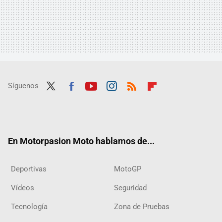
Síguenos
Twit
Fac
Yout
Inst
RSS
Flip
ter
ebo
ube
agra
boar
ok
m
d
En Motorpasion Moto hablamos de...
Deportivas
MotoGP
Vídeos
Seguridad
Tecnología
Zona de Pruebas