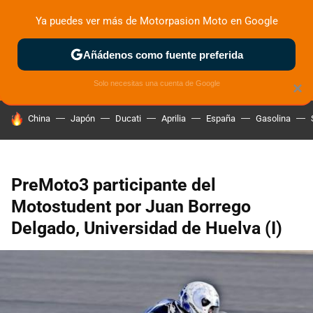
Ya puedes ver más de Motorpasion Moto en Google
ZONA DE PRUEBAS
DEPORTIVAS
MOTOS ELÉCTRICAS
Añádenos como fuente preferida
Solo necesitas una cuenta de Google
×
HOY SE HABLA DE
China
Japón
Ducati
Aprilia
España
Gasolina
PreMoto3 participante del
Motostudent por Juan Borrego
Delgado, Universidad de Huelva (I)