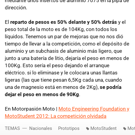
mediante unos insertos de aluminio 7075 en la pipa de
dirección.
El
reparto de pesos es 50% delante y 50% detrás
y el
peso total de la moto es de 104Kg, con todos los
líquidos. Tenemos un par de mejoras que no nos dió
tiempo de llevar a la competición, como el depósito de
aluminio y un subchasis de aluminio más ligero, que
junto a una batería de litio, dejaría el peso en menos de
100Kg. Esto sería el peso dejando el arranque
eléctrico. si lo eliminase y le colocara unas llantas
ligeras (las que tiene pesan 6,5Kg cada una, cuando
una de magnesio está en menos de 2Kg),
se podría
dejar el peso en menos de 90Kg
.
En Motorpasión Moto |
Moto Engineering Foundation y
MotoStudent 2012: La competición olvidada
TEMAS
Nacionales
Prototipos
MotoStudent
Mot