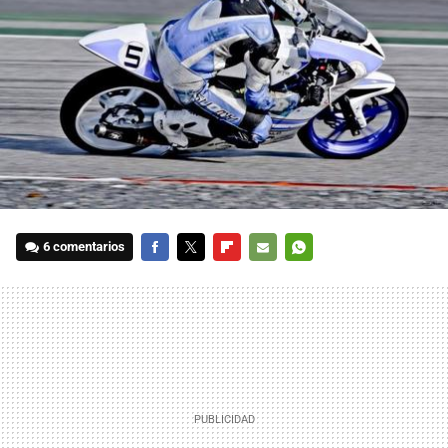
6 comentarios
FACEBOOK
TWITTER
FLIPBOARD
E-
WHATSAPP
MAIL