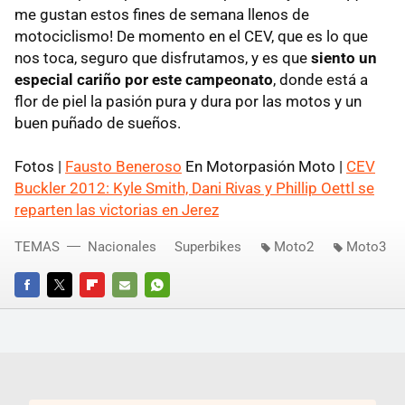
me gustan estos fines de semana llenos de
motociclismo! De momento en el CEV, que es lo que
nos toca, seguro que disfrutamos, y es que
siento un
especial cariño por este campeonato
, donde está a
flor de piel la pasión pura y dura por las motos y un
buen puñado de sueños.
Fotos |
Fausto Beneroso
En Motorpasión Moto |
CEV
Buckler 2012: Kyle Smith, Dani Rivas y Phillip Oettl se
reparten las victorias en Jerez
TEMAS
Nacionales
Superbikes
Moto2
Moto3
FACEBOOK
TWITTER
FLIPBOARD
E-
WHATSAPP
MAIL