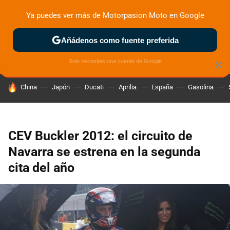
Ya puedes ver más de Motorpasion Moto en Google
ZONA DE PRUEBAS
DEPORTIVAS
MOTOS ELÉCTRICAS
Añádenos como fuente preferida
Solo necesitas una cuenta de Google
×
HOY SE HABLA DE
China
Japón
Ducati
Aprilia
España
Gasolina
CEV Buckler 2012: el circuito de
Navarra se estrena en la segunda
cita del año