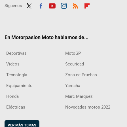
Síguenos
Twit
Fac
Yout
Inst
RSS
Flip
ter
ebo
ube
agra
boar
ok
m
d
En Motorpasion Moto hablamos de...
Deportivas
MotoGP
Vídeos
Seguridad
Tecnología
Zona de Pruebas
Equipamiento
Yamaha
Honda
Marc Márquez
Eléctricas
Novedades motos 2022
VER MÁS TEMAS