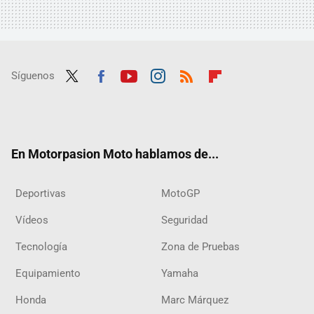
Síguenos
Twit
Fac
Yout
Inst
RSS
Flip
ter
ebo
ube
agra
boar
ok
m
d
En Motorpasion Moto hablamos de...
Deportivas
MotoGP
Vídeos
Seguridad
Tecnología
Zona de Pruebas
Equipamiento
Yamaha
Honda
Marc Márquez