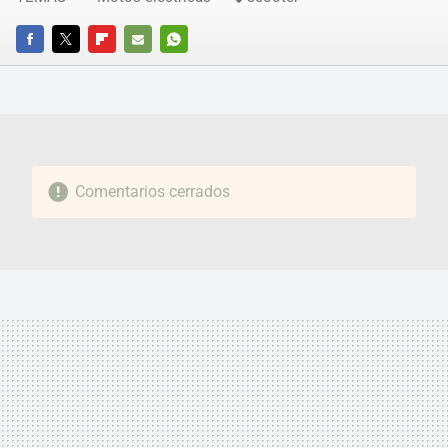
FACEBOOK
TWITTER
FLIPBOARD
E-
WHATSAPP
MAIL
Comentarios cerrados