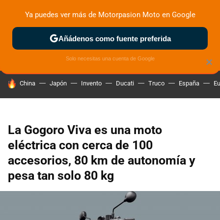
Ya puedes ver más de Motorpasion Moto en Google
ZONA DE PRUEBAS
DEPORTIVAS
MOTOS ELÉCTRICAS
Añádenos como fuente preferida
Solo necesitas una cuenta de Google
×
HOY SE HABLA DE
China
Japón
Invento
Ducati
Truco
España
Eu
La Gogoro Viva es una moto
eléctrica con cerca de 100
accesorios, 80 km de autonomía y
pesa tan solo 80 kg