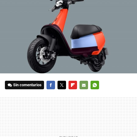
Sin comentarios
FACEBOOK
TWITTER
FLIPBOARD
E-
WHATSAPP
MAIL