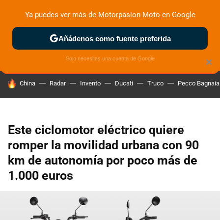
Ya puedes ver más de Motorpasion Moto en Google
ZONA DE PRUEBAS
DEPORTIVAS
MOTOS ELÉCTRICAS
Añádenos como fuente preferida
Solo necesitas una cuenta de Google
×
HOY SE HABLA DE
China
Radar
Invento
Ducati
Truco
Pecco Bagnaia
Este ciclomotor eléctrico quiere
romper la movilidad urbana con 90
km de autonomía por poco más de
1.000 euros