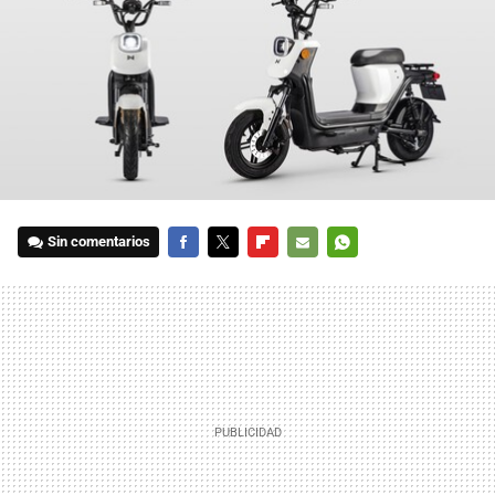
Sin comentarios
FACEBOOK
TWITTER
FLIPBOARD
E-
WHATSAPP
MAIL