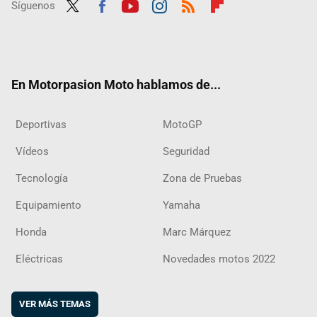
Síguenos
Twit
Fac
Yout
Inst
RSS
Flip
ter
ebo
ube
agra
boar
ok
m
d
En Motorpasion Moto hablamos de...
Deportivas
MotoGP
Vídeos
Seguridad
Tecnología
Zona de Pruebas
Equipamiento
Yamaha
Honda
Marc Márquez
Eléctricas
Novedades motos 2022
VER MÁS TEMAS