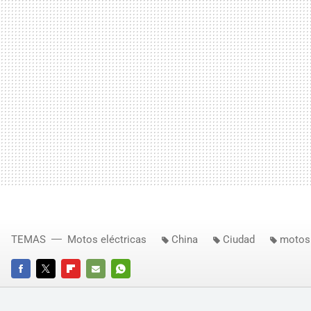
TEMAS
Motos eléctricas
China
Ciudad
motos 
FACEBOOK
TWITTER
FLIPBOARD
E-
WHATSAPP
MAIL