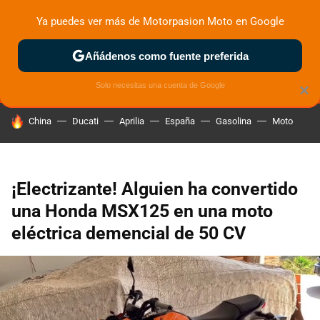
Ya puedes ver más de Motorpasion Moto en Google
MENÚ
NUEVO
Añádenos como fuente preferida
ZONA DE PRUEBAS
DEPORTIVAS
MOTOS ELÉCTRICAS
Solo necesitas una cuenta de Google
×
HOY SE HABLA DE
China
Ducati
Aprilia
España
Gasolina
Moto
¡Electrizante! Alguien ha convertido
una Honda MSX125 en una moto
eléctrica demencial de 50 CV