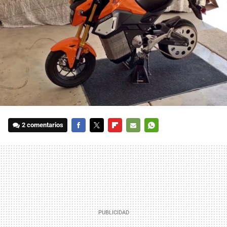
2 comentarios
FACEBOOK
TWITTER
FLIPBOARD
E-
WHATSAPP
MAIL