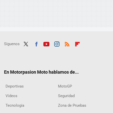
Síguenos
Twit
Fac
Yout
Inst
RSS
Flip
ter
ebo
ube
agra
boar
ok
m
d
En Motorpasion Moto hablamos de...
Deportivas
MotoGP
Vídeos
Seguridad
Tecnología
Zona de Pruebas