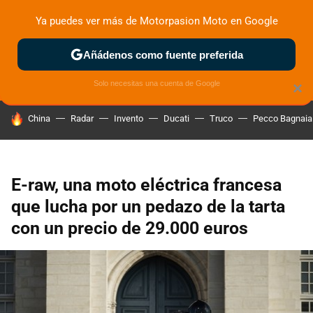
Ya puedes ver más de Motorpasion Moto en Google
ZONA DE PRUEBAS
DEPORTIVAS
MOTOS ELÉCTRICAS
Añádenos como fuente preferida
Solo necesitas una cuenta de Google
×
HOY SE HABLA DE
China
Radar
Invento
Ducati
Truco
Pecco Bagnaia
E-raw, una moto eléctrica francesa
que lucha por un pedazo de la tarta
con un precio de 29.000 euros