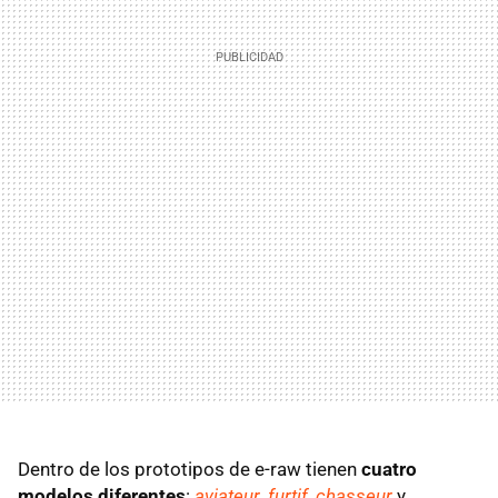
Dentro de los prototipos de e-raw tienen
cuatro
modelos diferentes
:
aviateur
,
furtif
,
chasseur
y