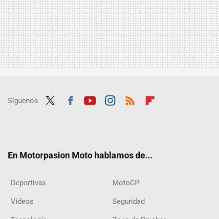
Síguenos
Twit
Fac
Yout
Inst
RSS
Flip
ter
ebo
ube
agra
boar
ok
m
d
En Motorpasion Moto hablamos de...
Deportivas
MotoGP
Vídeos
Seguridad