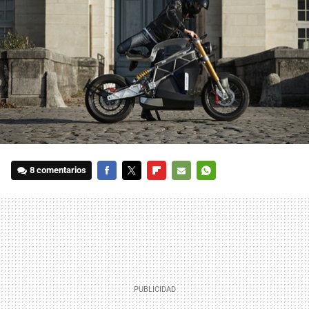
8 comentarios
FACEBOOK
TWITTER
FLIPBOARD
E-
WHATSAPP
MAIL